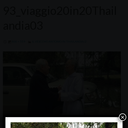
93_viaggio20in20Thail
andia03
800 × 559
IL VESCOVO ANTONIO IN THAILANDIA/2
×