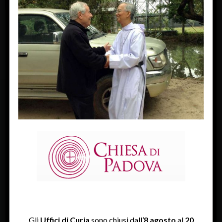
« Previous Image
Next Image »
FACEBOOK
Diocesi Di Padova
TWITTER
Tweets by diocesipadova
INSTAGRAM
Gli
Uffici di Curia
sono chiusi dall’
8 agosto
al
20