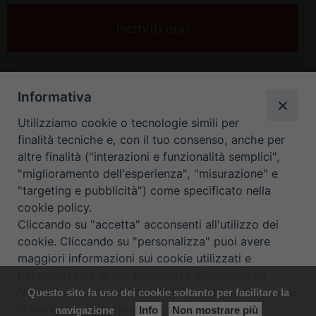
tua
e-
mail
*
Informativa
Utilizziamo cookie o tecnologie simili per
finalità tecniche e, con il tuo consenso, anche per
altre finalità ("interazioni e funzionalità semplici",
"miglioramento dell'esperienza", "misurazione" e
"targeting e pubblicità") come specificato nella
HOME
CONTATTI
cookie policy.
Cliccando su "accetta" acconsenti all'utilizzo dei
ORARIO UFFICI DI CURIA: DAL LUNEDÌ AL VENERDÌ DALLE 9
cookie. Cliccando su "personalizza" puoi avere
maggiori informazioni sui cookie utilizzati e
ALLE 12.30
personalizzare le tue preferenze. Cliccando su
"rifiuta" o chiudendo questa informativa proseguirai
Questo sito fa uso dei cookie soltanto per facilitare la
Copyright ©
Diocesi Padova
. All Rights Reserved.
Note Legali
|
la navigazione installando i soli cookie tecnici.
navigazione
Info
Non mostrare più
Privacy
|
Cookie policy