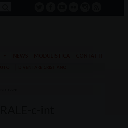
twitter
facebook-
youtube
Flickr
instagram
RSS
alt
E
NEWS
MODULISTICA
CONTATTI
AIUTO
DIVENTARE CRISTIANO
TORALE-C-INT
RALE-c-int