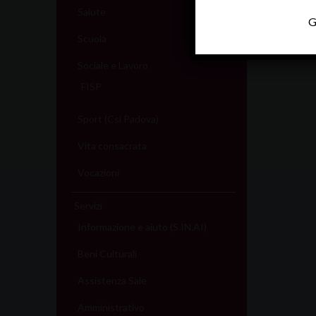
Salute
G
Scuola
Sociale e Lavoro
FISP
Sport (Csi Padova)
Vita consacrata
Vocazioni
Servizi
Informazione e aiuto (S.IN.AI)
Beni Culturali
Assistenza Sale
Amministrativo