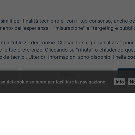
imili per finalità tecniche e, con il tuo consenso, anche per 
amento dell'esperienza", "misurazione" e "targeting e pubbli
i all'utilizzo dei cookie. Cliccando su "personalizza" puoi
re le tue preferenze. Cliccando su "rifiuta" o chiudendo que
okie tecnici. Ulteriori informazioni sono disponibili nella
coo
Rifiuta
so dei cookie soltanto per facilitare la navigazione
Info
No