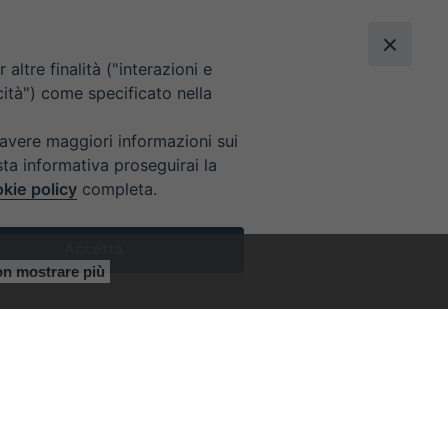
altre finalità ("interazioni e
cità") come specificato nella
 avere maggiori informazioni sui
sta informativa proseguirai la
kie policy
completa.
Accetta
n mostrare più
Preferenze Cookie