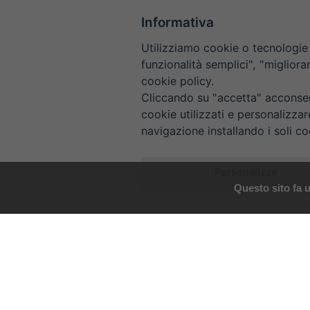
Informativa
COMUNICAZIONE
Utilizziamo cookie o tecnologie s
funzionalità semplici", "miglior
Comunicazioni Sociali
cookie policy.
Cliccando su "accetta" acconsent
Redazione sito
cookie utilizzati e personalizza
Ufficio Stampa
navigazione installando i soli co
Lettera diocesana
Personalizza
Posta elettronica
Questo sito fa u
News
Modulistica