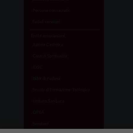
Persone consacrate
Fedeli servitori
Enti e associazioni
Azione Cattolica
Case di Spiritualità
IDSC
ISSR di Padova
Scuola di Formazione Teologica
Istituto San Luca
OPSA
Seminari