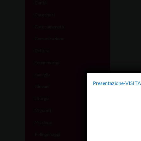
Carità
Catechesi
Catecumenato
Comunicazione
Cultura
Ecumenismo
Famiglia
Presentazione-VISIT
Giovani
Liturgia
Migranti
Missione
Pellegrinaggi