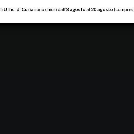
li
Uffici di Curia
sono chiusi dall’
8 agosto
al
20 agosto
(compresi