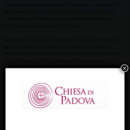
cappellano
don Mariano Rosillo
(che rientrerà a fine marzo) e
don Alessandro Piran
del seminario Minore. Una presenza
moltiplicata per testimoniare
«che una comunità ferita deve
essere tenuta vicino al cuore di una Diocesi»
.
Infine il vescovo dedica un pensiero a don Lucio Sinigaglia. Il
figlio che sbaglia va ripreso, ma rimane sempre un figlio:
«
Vorrei che si distinguesse la nostra giusta chiarezza, trasparenza
e severità da una relazione che non può essere comunque
×
interrotta. Don Lucio resta componente della nostra famiglia
ecclesiale, resta una relazione filiale con la sua Chiesa e
dobbiamo continuare a volergli bene e aiutarlo a riprendere
anche il suo cammino, senza togliere nulla ai doveri di giustizia,
ma aggiungendo uno sguardo di misericordia nei confronti anche
di chi ha sbagliato».
La video intervista