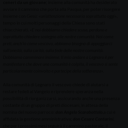
ceneri da un giovane
; insieme alla comunità ha desiderato
avviare il cammino che porta alla Pasqua, per poter risorgere
insieme con Gesù:
«un’attenzione necessaria soprattutto oggi
»,
tempo in cui molti personaggi della Chiesa sono stati
chiacchierati.
«E noi dobbiamo chiedere scusa, perdono e
soprattutto chiedere sostegno alle nostre comunità. Noi come
preti, anch’io come vescovo, abbiamo bisogno di appoggiarci
sull’onestà, sulla carità, sulla fede delle nostre comunità.
Dobbiamo camminare insieme. Il mio andare a Legnaro è per
manifestare che dove una comunità è colpita, il vescovo si sente
particolarmente coinvolto e partecipe della sofferenza».
Alla comunità di Legnaro il vescovo chiede di aiutarsi a
restare fedeli al Vangelo e riprendere speranza nella
possibilità di riorganizzarsi, assicurando anche una presenza
costante di un gruppo di preti diocesani, in attesa della
nomina del nuovo parroco:
don Angelo Scarabottolo
,a cui è
affidata la gestione amministrativa;
don Cesare Contarini
,
che per i prossimi mesi seguirà il cammino pastorale; il