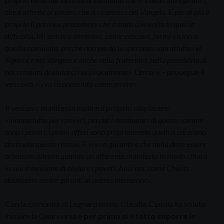
che è attenta ai poveri, che si riconosce nel Vangelo. E per di più è
proprio il parroco precedente che è stato coinvolto in questa
difficoltà. Mi sembra doveroso, come vescovo, farmi vicino a
questa comunità, perché non perda la speranza soprattutto nel
Signore e nel Vangelo e anche nella fraternità, nella possibilità di
noi cristiani di aiutarci reciprocamente».
L’errore – prosegue il
vescovo –
«va riconosciuto come errore».
Il vescovo manifesta inoltre il proprio dispiacere
«innanzitutto per i poveri, perché i destinatari di queste somme
sono i poveri, i primi offesi sono propriamente quelli a cui erano
destinate queste risorse. E vorrei garantire che nulla deve essere
orientato altrove quando un offerente manifesta in modo chiaro
la sua intenzione di aiutare i poveri. Anzi noi, come Chiesa,
dobbiamo essere garanti di questa intenzione».
Con la comunità di Legnaro mons. Claudio Cipolla ha voluto
iniziare la Quaresima e
per primo si è fatto imporre le