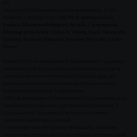
40.
Le parrocchie interessate a questo avvenimento, in cui
risiedono i candidati sono:
San Pio X, Immacolata in
Padova, Madonna Pellegrina, Arcella, Campagnola,
Montegrotto, Arino, Conca in Thiene, Cave, Tencarola,
Cartura, Bresseo Treponti, Piovene, Perarolo, Santa
Croce.
Durante il Rito di ammissione al Catecumenato i candidati
manifestano per la prima volta pubblicamente la propria
volontà di diventare cristiani e la Chiesa li accoglie, per
questo è un momento importante per tutta la comunità
ecclesiale e non solo per il catecumeno.
Il Rito di ammissione al Catecumenato è il primo passo di un
cammino di circa due anni, coordinato dal Servizio per il
Catecumenato, che condurrà le persone a ricevere i
sacramenti nella Veglia pasquale.
I catecumeni sono persone che, in età adulta, intendono
incamminarsi nella via della fede cristiana e chiedono quindi