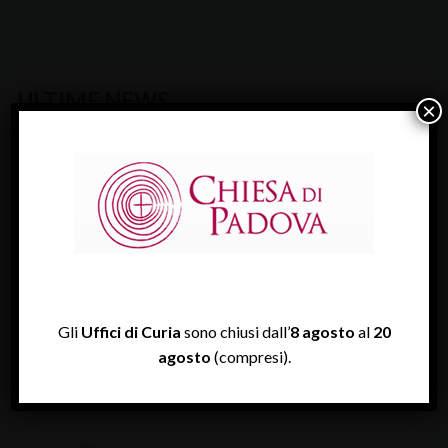
ULTIME NEWS
×
Gli
Uffici di Curia
sono chiusi dall’
8 agosto
al
20
VEGLIA DIOCESANA PER IL LAVORO 2026
agosto
(compresi).
Il lavoro e l’edificazione della pace è…