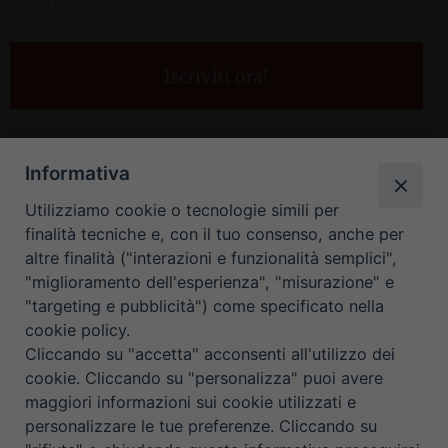
la
tua
e-
mail
*
Informativa
Utilizziamo cookie o tecnologie simili per
finalità tecniche e, con il tuo consenso, anche per
altre finalità ("interazioni e funzionalità semplici",
"miglioramento dell'esperienza", "misurazione" e
"targeting e pubblicità") come specificato nella
HOME
CONTATTI
cookie policy.
Cliccando su "accetta" acconsenti all'utilizzo dei
ORARIO UFFICI DI CURIA: DAL LUNEDÌ AL VENERDÌ DALLE 9
cookie. Cliccando su "personalizza" puoi avere
maggiori informazioni sui cookie utilizzati e
ALLE 12.30
personalizzare le tue preferenze. Cliccando su