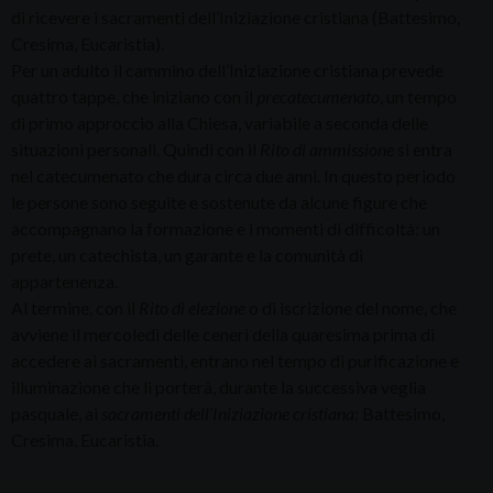
di ricevere i sacramenti dell’Iniziazione cristiana (Battesimo,
Cresima, Eucaristia).
Per un adulto il cammino dell’Iniziazione cristiana prevede
quattro tappe, che iniziano con il
precatecumenato
, un tempo
di primo approccio alla Chiesa, variabile a seconda delle
situazioni personali. Quindi con il
Rito di ammissione
si entra
nel catecumenato che dura circa due anni. In questo periodo
le persone sono seguite e sostenute da alcune figure che
accompagnano la formazione e i momenti di difficoltà: un
prete, un catechista, un garante e la comunità di
appartenenza.
Al termine, con il
Rito di elezione
o di iscrizione del nome, che
avviene il mercoledì delle ceneri della quaresima prima di
accedere ai sacramenti, entrano nel tempo di purificazione e
illuminazione che li porterà, durante la successiva veglia
pasquale, ai
sacramenti dell’Iniziazione cristiana
: Battesimo,
Cresima, Eucaristia.