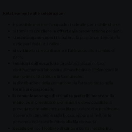
Relativamente alle celebrazioni
È possibile mettere l’
acqua lustrale
alle porte delle chiese;
si torni a
raccogliere le offerte
alla presentazione dei doni;
si
mantengano coperti
la patena, la pisside contenente le
ostie per i fedeli e il calice;
si evitino
la stretta di mano o l’abbraccio allo scambio di
pace;
i
ministri dell’eucaristia
(presbiteri, diaconi e laici)
continueranno a indossare la mascherina e a igienizzarsi le
mani prima di distribuire la Comunione;
la distribuzione della comunione sia fatta soltanto nella
forma processionale
;
la
comunione venga distribuita preferibilmente sulla
mano
. Se in presenza di più ministri e dove possibile, si
preveda eventualmente una fila per coloro che desiderano
ricevere la comunione sulla bocca, oppure si invitino le
persone a collocarsi in fondo alla fila consueta;
decade per i cori l’obbligo di cantare con la mascherina;