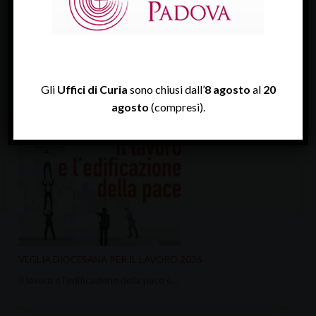
Gli
Uffici di Curia
sono chiusi dall’
8 agosto
al
20
ULTIME NEWS
agosto
(compresi).
VEGLIA DIOCESANA PER IL LAVORO 2026
Il lavoro e l’edificazione della pace è…