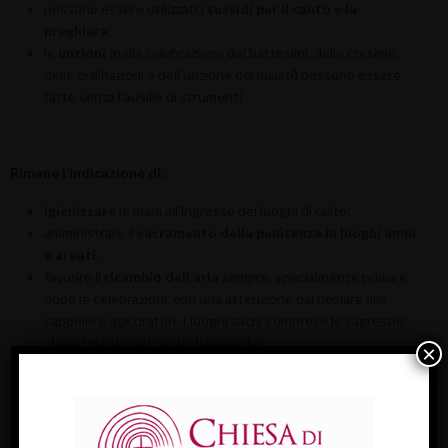
possono essere utilizzati i
sussidi per il canto e la
preghiera
;
le
unzioni
(nella celebrazione dei battesimi, delle cresime,
delle ordinazioni e dell’unzione dei malati) possono essere
fatte senza l’ausilio di strumenti.
Rimane l’indicazione di:
igienizzare
le mani all’ingresso dei luoghi di culto;
amministrare il
sacramento della penitenza in luoghi ampi
e areati
;
favorire il
ricambio dell’aria
sempre, specialmente prima e
dopo le celebrazioni, con una attenzione particolare alle
cappelle e agli oratori. I luoghi sacri, comprese le sagrestie,
siano igienizzati periodicamente
;
×
non partecipare alle celebrazioni per coloro che avessero
sintomi influenzali o fossero sottoposti a isolamento perché
positivi al Covid-19.