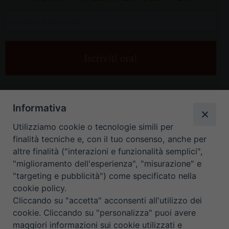
Inserisci
la
tua
e-
mail
*
Informativa
Utilizziamo cookie o tecnologie simili per
finalità tecniche e, con il tuo consenso, anche per
altre finalità ("interazioni e funzionalità semplici",
"miglioramento dell'esperienza", "misurazione" e
"targeting e pubblicità") come specificato nella
HOME
CONTATTI
cookie policy.
Cliccando su "accetta" acconsenti all'utilizzo dei
ORARIO UFFICI DI CURIA: DAL LUNEDÌ AL VENERDÌ DALLE 9
cookie. Cliccando su "personalizza" puoi avere
maggiori informazioni sui cookie utilizzati e
ALLE 12.30