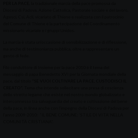
PER LA PACE
, la tradizionale marcia della pace promossa da
Diocesi di Padova, Azione Cattolica, Pastorale sociale e del lavoro,
Agesci, Csi, Acli, vicariato di Thiene e realizzata con il patrocinio
del Comune di Thiene e la partecipazione del Coordinamento
missionario vicariale e i gruppi Unidos.
La marcia è stata un'occasione di sensibilizzazione e di riflessione,
ma anche di testimonianza pubblica, oltre a rappresentare un
gesto di fede.
Filo conduttore di Insieme per la pace 2010 è il tema del
messaggio di papa Benedetto XVI per la Giornata mondiale della
pace, dal titolo
“SE VUOI COLTIVARE LA PACE, CUSTODISCI IL
CREATO”.
Tema che intende sollecitare una presa di coscienza
dello stretto legame che esiste nel nostro mondo globalizzato e
interconnesso tra salvaguardia del creato e coltivazione del bene
della pace, in linea anche con l'impegno della Diocesi di Padova per
l'anno 2009-2010: “IL BENE COMUNE: ‘STILE DI VITA’ NELLA
COMUNITÀ CRISTIANA”.