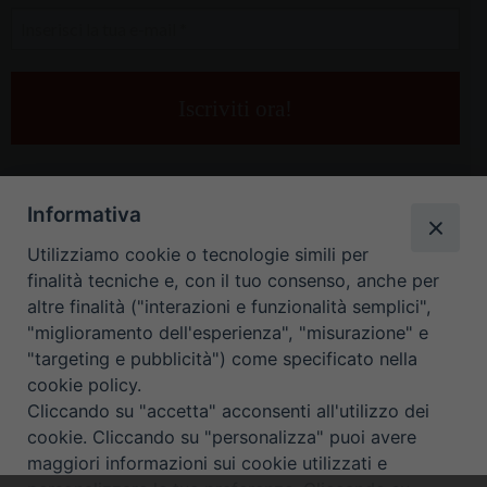
Inserisci
la
tua
e-
mail
*
Informativa
Utilizziamo cookie o tecnologie simili per
finalità tecniche e, con il tuo consenso, anche per
altre finalità ("interazioni e funzionalità semplici",
"miglioramento dell'esperienza", "misurazione" e
"targeting e pubblicità") come specificato nella
HOME
CONTATTI
cookie policy.
Cliccando su "accetta" acconsenti all'utilizzo dei
ORARIO UFFICI DI CURIA: DAL LUNEDÌ AL VENERDÌ DALLE 9
cookie. Cliccando su "personalizza" puoi avere
maggiori informazioni sui cookie utilizzati e
ALLE 12.30