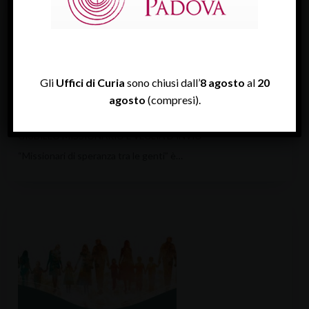
Gli
Uffici di Curia
sono chiusi dall’
8 agosto
al
20
agosto
(compresi).
GIUBILEO MISSIONARIO E VEGLIA D’INVIO
“Missionari di speranza tra le genti” è…