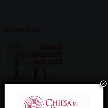
ULTIME NEWS
×
VEGLIA DIOCESANA PER IL LAVORO 2026
Il lavoro e l’edificazione della pace è…