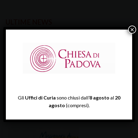
ULTIME NEWS
×
VEGLIA DIOCESANA PER IL LAVORO 2026
Gli
Uffici di Curia
sono chiusi dall’
8 agosto
al
20
Il lavoro e l’edificazione della pace è…
agosto
(compresi).