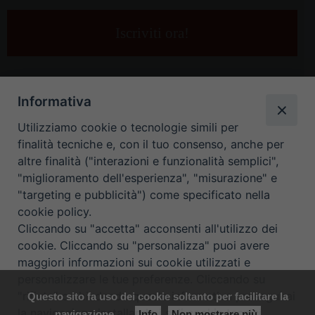
tua
e-
mail
*
Informativa
Utilizziamo cookie o tecnologie simili per
finalità tecniche e, con il tuo consenso, anche per
altre finalità ("interazioni e funzionalità semplici",
"miglioramento dell'esperienza", "misurazione" e
"targeting e pubblicità") come specificato nella
HOME
CONTATTI
cookie policy.
Cliccando su "accetta" acconsenti all'utilizzo dei
ORARIO UFFICI DI CURIA: DAL LUNEDÌ AL VENERDÌ DALLE 9
cookie. Cliccando su "personalizza" puoi avere
maggiori informazioni sui cookie utilizzati e
ALLE 12.30
personalizzare le tue preferenze. Cliccando su
"rifiuta" o chiudendo questa informativa proseguirai
Questo sito fa uso dei cookie soltanto per facilitare la
Copyright ©
Diocesi Padova
. All Rights Reserved.
Note Legali
|
la navigazione installando i soli cookie tecnici.
navigazione
Info
Non mostrare più