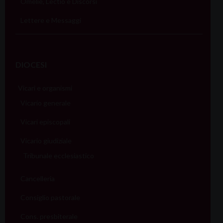
Omelie, Lectio e Discorsi
Lettere e Messaggi
DIOCESI
Vicari e organismi
Vicario generale
Vicari episcopali
Vicario giudiziale
Tribunale ecclesiastico
Cancelleria
Consiglio pastorale
Cons. presbiterale