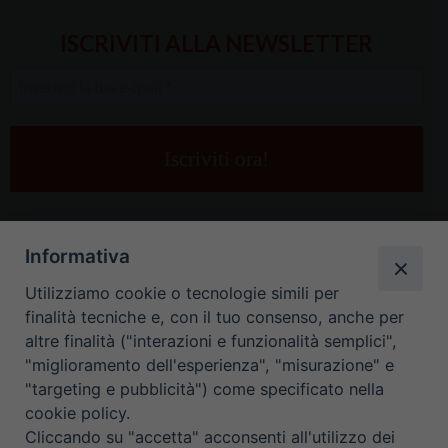
ISCRIVITI ALLA NEWSLETTER
Inserisci
la
tua
e-
mail
*
Informativa
Utilizziamo cookie o tecnologie simili per
finalità tecniche e, con il tuo consenso, anche per
altre finalità ("interazioni e funzionalità semplici",
"miglioramento dell'esperienza", "misurazione" e
"targeting e pubblicità") come specificato nella
HOME
CONTATTI
cookie policy.
Cliccando su "accetta" acconsenti all'utilizzo dei
ORARIO UFFICI DI CURIA: DAL LUNEDÌ AL VENERDÌ DALLE 9