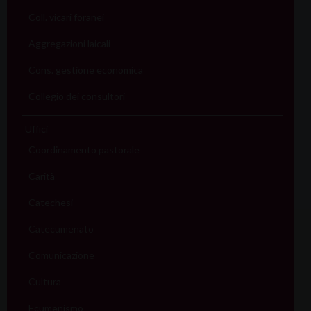
Coll. vicari foranei
Aggregazioni laicali
Cons. gestione economica
Collegio dei consultori
Uffici
Coordinamento pastorale
Carità
Catechesi
Catecumenato
Comunicazione
Cultura
Ecumenismo