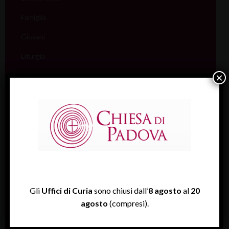
Famiglia
Giovani
Liturgia
Migranti
×
Missione
Pellegrinaggi
Salute
Scuola
Sociale e Lavoro
FISP
Gli
Uffici di Curia
sono chiusi dall’
8 agosto
al
20
agosto
(compresi).
Sport (Csi Padova)