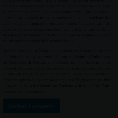
attraverso le sue opere ritrae le donne afgane che vivono in una
società a dominanza maschile, cercando di offrire loro un volto
diverso e scelte libere. Le sue opere hanno fatto il giro del mondo,
in particolare, dopo la presa del paese da parte dei talebani. Sue
saranno anche le immagini proposte in questa “marcia statica” che
vede coinvolti anche una serie di artisti locali: la cantautrice
Erica
Boschiero
, i
Movimento 100%
con lo spettacolo
(Ri)comincia da
te
, i disegni dei bambini della scuola primaria.
Ma l’impegno non si ferma qui. La Marcia diocesana per la pace
sostiene, e invita a sostenere, il progetto
Unipd 4 Afghanistan
dell’Università di Padova, che prevede un finanziamento di 50
borse di studio per studentesse e studenti afghani che si trovano
in una situazione di pericolo o hanno perso le possibilità di
accedere agli studi universitari a seguito dell’aggravamento della
situazione politica in Afghanistan. Ogni borsa di studio è di 12 mila
euro per anno accademico.
Sostieni il progetto