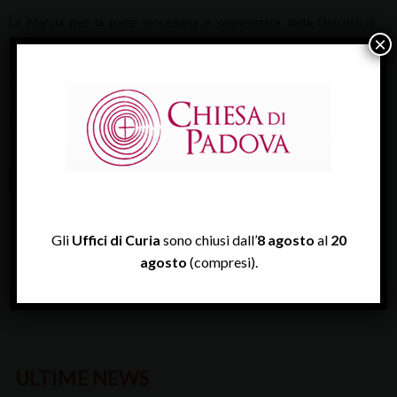
La Marcia per la pace diocesana è organizzata dalla Diocesi di
×
Padova attraverso la Pastorale sociale e del lavoro, le comunità
parrocchiali del vicariato di Montagnana–Merlara insieme ad
Azione cattolica, Acli, Csi, Noi associazione, con la partecipazione
di Associazione Movimento 100%, Comunità di Sant’Egidio,
Movimento dei focolari, Agesci, Associazione Papa Giovanni XXIII,
Popoli insieme.
Scarica il programma e la locandina
Gli
Uffici di Curia
sono chiusi dall’
8 agosto
al
20
MARCIA PACE banner
agosto
(compresi).
ULTIME NEWS