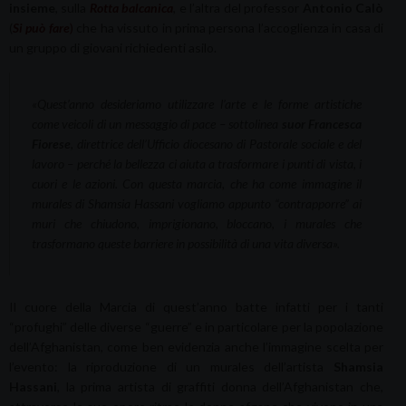
insieme
, sulla
Rotta balcanica
, e l’altra del professor
Antonio Calò
(
Si può fare
)
che ha vissuto in prima persona l’accoglienza in casa di
un gruppo di giovani richiedenti asilo.
«Quest’anno desideriamo utilizzare l’arte e le forme artistiche
come veicoli di un messaggio di pace
– sottolinea
suor Francesca
Fiorese
, direttrice dell’Ufficio diocesano di Pastorale sociale e del
lavoro –
perché la bellezza ci aiuta a trasformare i punti di vista, i
cuori e le azioni. Con questa marcia, che ha come immagine il
murales di Shamsia Hassani vogliamo appunto “contrapporre” ai
muri che chiudono, imprigionano, bloccano, i murales che
trasformano queste barriere in possibilità di una vita diversa».
Il cuore della Marcia di quest’anno batte infatti per i tanti
“profughi” delle diverse “guerre” e in particolare per la popolazione
dell’Afghanistan, come ben evidenzia anche l’immagine scelta per
l’evento: la riproduzione di un murales dell’artista
Shamsia
Hassani
, la prima artista di graffiti donna dell’Afghanistan che,