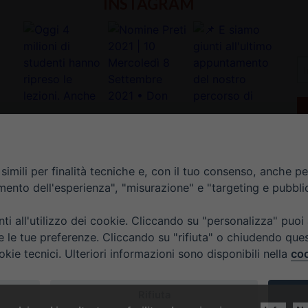
INSTAGRAM
In
la
tu
e-
ma
*
imili per finalità tecniche e, con il tuo consenso, anche per 
amento dell'esperienza", "misurazione" e "targeting e pubbli
i all'utilizzo dei cookie. Cliccando su "personalizza" puoi
re le tue preferenze. Cliccando su "rifiuta" o chiudendo que
okie tecnici. Ulteriori informazioni sono disponibili nella
coo
TI
ORARIO UFFICI DI CURIA: DAL LUNEDÌ AL VENERDÌ DALL
Rifiuta