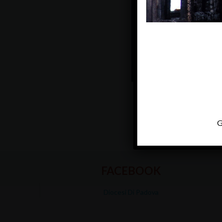
G
FACEBOOK
Diocesi Di Padova