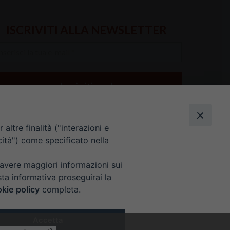
ISCRIVITI ALLA NEWSLETTER
serisci
a
il
altre finalità ("interazioni e
cità") come specificato nella
 avere maggiori informazioni sui
sta informativa proseguirai la
kie policy
completa.
E 9 ALLE 12.30
Accetta