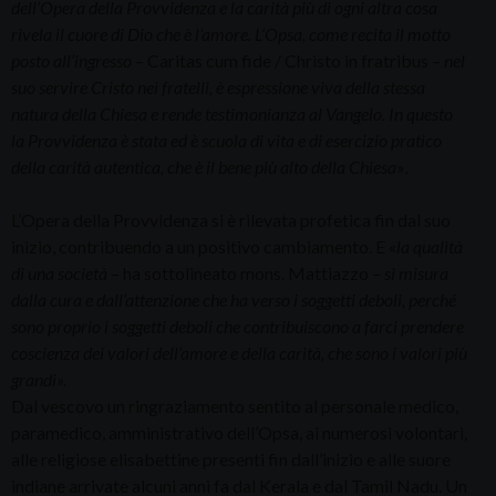
dell’Opera della Provvidenza e la carità più di ogni altra cosa
rivela il cuore di Dio che è l’amore. L’Opsa, come recita il motto
posto all’ingresso –
Caritas cum fide / Christo in fratribus
– nel
suo servire Cristo nei fratelli, è espressione viva della stessa
natura della Chiesa e rende testimonianza al Vangelo. In questo
la Provvidenza è stata ed è scuola di vita e di esercizio pratico
della carità autentica, che è il bene più alto della Chiesa
»
.
L’Opera della Provvidenza si è rilevata profetica fin dal suo
inizio, contribuendo a un positivo cambiamento. E «
la qualità
di una società
– ha sottolineato mons. Mattiazzo –
si misura
dalla cura e dall’attenzione che ha verso i soggetti deboli, perché
sono proprio i soggetti deboli che contribuiscono a farci prendere
coscienza dei valori dell’amore e della carità, che sono i valori più
grandi
»
.
Dal vescovo un ringraziamento sentito al personale medico,
paramedico, amministrativo dell’Opsa, ai numerosi volontari,
alle religiose elisabettine presenti fin dall’inizio e alle suore
indiane arrivate alcuni anni fa dal Kerala e dal Tamil Nadu. Un