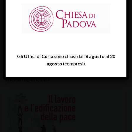
d’anni fa.
Uno speciale dedicato ai 50 anni dell’Opera della
Provvidenza verrà trasmesso su
Telechiara
, domani 5
ottobre, alle ore 21, all’interno della trasmissione
Aquileia
.
Gli
Uffici di Curia
sono chiusi dall’
8 agosto
al
20
agosto
(compresi).
ULTIME NEWS