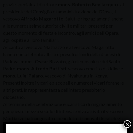
grazie speciale al direttore
mons. Roberto Bevilacqua
e al
presidente del Consiglio di amministrazione dell’Opsa, il
vescovo
Alfredo Magarotto
. Saluti e ringraziamenti anche
alle numerosissime autorità civili e militari presenti per
questo momento di festa e incontro, agli amici dell’Opera,
agli ospiti e ai loro familiari.
Accanto al vescovo Mattiazzo e al vescovo Magarotto
hanno concelebrato altri tre presuli oriundi della diocesi di
Padova:
mons. Oscar Rizzato
, già elemosiniere del Santo
Padre,
mons. Alfredo Battisti
, vescovo emerito di Udine e
mons. Luigi Paiaro
, vescovo di Nyahururu in Kenya.
Presenti inoltre i vicari episcopali e numerosi vicari foranei e
altri preti, in rappresentanza dell’intero presbiterio
diocesano.
Al termine della celebrazione eucaristica di ringraziamento
per questo mezzo secolo di intensa e viva attività il vescovo
Mattiazzo ha inaugurato e benedetto i rinnovati locali degli
×
uffici amministrativi e dell’accoglienza, ultimo tassello del
consistente lavoro di ristrutturazione avviato una ventina