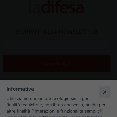
ISCRIVITI ALLA NEWSLETTER
Inserisci
la
tua
e-
mail
*
Informativa
Utilizziamo cookie o tecnologie simili per
finalità tecniche e, con il tuo consenso, anche per
altre finalità ("interazioni e funzionalità semplici",