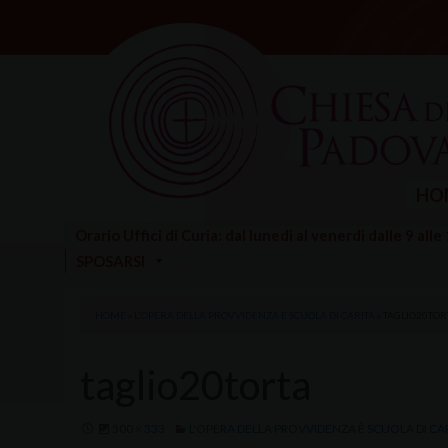
Skip
to
content
HO
Orario Uffici di Curia: dal lunedì al venerdì dalle 9 alle
SPOSARSI
HOME
»
L'OPERA DELLA PROVVIDENZA È SCUOLA DI CARITÀ
»
TAGLIO20TOR
taglio20torta
500 × 333
L'OPERA DELLA PROVVIDENZA È SCUOLA DI CA