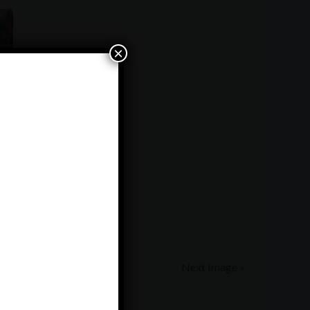
×
Next Image »