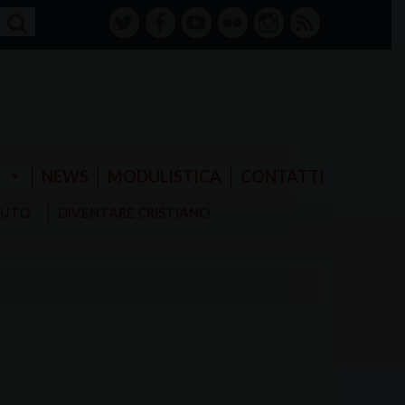
twitter
facebook-
youtube
Flickr
instagram
RSS
alt
E
NEWS
MODULISTICA
CONTATTI
AIUTO
DIVENTARE CRISTIANO