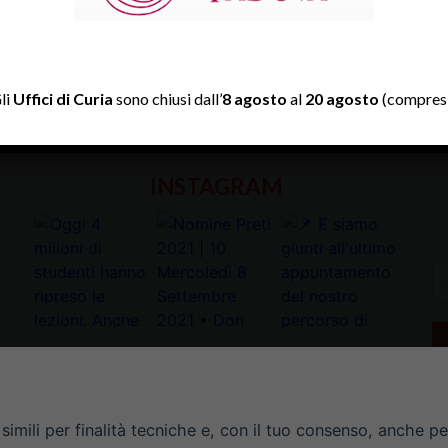
TWITTER
li
Uffici di Curia
sono chiusi dall’
8 agosto
al
20 agosto
(compresi
Tweets by diocesipadova
INSTAGRAM
In
la
tu
e-
ma
*
imili per finalità tecniche e, con il tuo consenso, anche per 