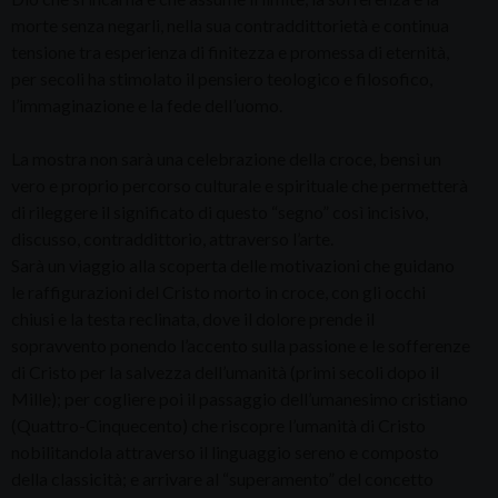
morte senza negarli, nella sua contraddittorietà e continua
tensione tra esperienza di finitezza e promessa di eternità,
per secoli ha stimolato il pensiero teologico e filosofico,
l’immaginazione e la fede dell’uomo.
La mostra non sarà una celebrazione della croce, bensì un
vero e proprio percorso culturale e spirituale che permetterà
di rileggere il significato di questo “segno” così incisivo,
discusso, contraddittorio, attraverso l’arte.
Sarà un viaggio alla scoperta delle motivazioni che guidano
le raffigurazioni del Cristo morto in croce, con gli occhi
chiusi e la testa reclinata, dove il dolore prende il
sopravvento ponendo l’accento sulla passione e le sofferenze
di Cristo per la salvezza dell’umanità (primi secoli dopo il
Mille); per cogliere poi il passaggio dell’umanesimo cristiano
(Quattro-Cinquecento) che riscopre l’umanità di Cristo
nobilitandola attraverso il linguaggio sereno e composto
della classicità; e arrivare al “superamento” del concetto