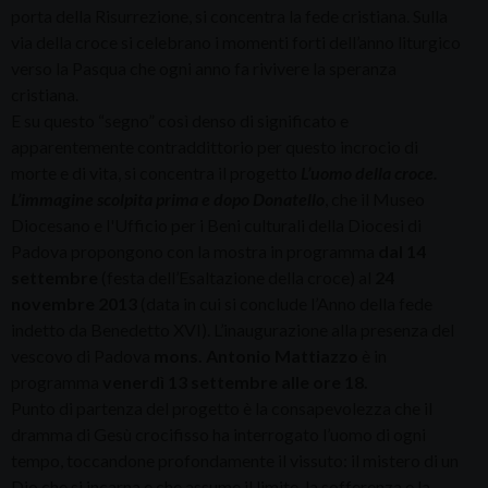
porta della Risurrezione, si concentra la fede cristiana. Sulla
via della croce si celebrano i momenti forti dell’anno liturgico
verso la Pasqua che ogni anno fa rivivere la speranza
cristiana.
E su questo “segno” così denso di significato e
apparentemente contraddittorio per questo incrocio di
morte e di vita, si concentra il progetto
L’uomo della croce.
L’immagine scolpita prima e dopo Donatello
, che il Museo
Diocesano e l'Ufficio per i Beni culturali della Diocesi di
Padova propongono con la mostra in programma
dal 14
settembre
(festa dell’Esaltazione della croce) al
24
novembre 2013
(data in cui si conclude l’Anno della fede
indetto da Benedetto XVI). L’inaugurazione alla presenza del
vescovo di Padova
mons. Antonio Mattiazzo
è in
programma
venerdì 13 settembre alle ore 18.
Punto di partenza del progetto è la consapevolezza che il
dramma di Gesù crocifisso ha interrogato l’uomo di ogni
tempo, toccandone profondamente il vissuto: il mistero di un
Dio che si incarna e che assume il limite, la sofferenza e la