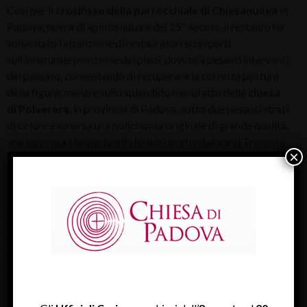
Così per il
crocifisso della parrocchiale di Chiesanuova
in
Padova, opera di ignoto autore del 15° secolo, il restauro ha
sollecitato l’attenzione di restauratori ed esperti
sull’innaturale posizione dei piedi, dovuta a pesanti interventi
del passato, consentendo di recuperare la corretta postura
della figura; mentre sullo splendido manufatto della
chiesa
di Polverara
, in provincia di Padova, sotto due pesanti strati
di colore è emersa una policromia originale di grande qualità,
una sorpresa che porta gli studiosi a retrodatare al Trecento
×
la scultura. Infine per il crocifisso della
chiesa di San
Gaetano in Padova
, attribuito ad Agostino Vannini (inizi del
17° secolo,) l’intervento conservativo ha messo in luce la
delicatezza della policromia originale, celata sotto una scura
vernice, e la raffinatezza dell’intaglio nel volto e nel torace.
Queste e altre novità attendono i visitatori e le comunità
parrocchiali che dopo la mostra vedranno restituire ai loro
ambienti originali queste sculture.
Accanto ai tre crocifissi restaurati comporranno il percorso