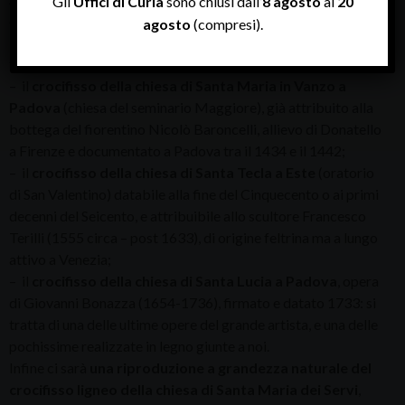
Gli
Uffici di Curia
sono chiusi dall’
8 agosto
al
20
della mostra altri quattro opere:
agosto
(compresi).
– il
crocifisso della Cattedrale di Padova
databile alla
fine del Trecento;
– il
crocifisso della chiesa di Santa Maria in Vanzo a
Padova
(chiesa del seminario Maggiore), già attribuito alla
bottega del fiorentino Nicolò Baroncelli, allievo di Donatello
a Firenze e documentato a Padova tra il 1434 e il 1442;
– il
crocifisso della chiesa di Santa Tecla a Este
(oratorio
di San Valentino) databile alla fine del Cinquecento o ai primi
decenni del Seicento, e attribuibile allo scultore Francesco
Terilli (1555 circa – post 1633), di origine feltrina ma a lungo
attivo a Venezia;
– il
crocifisso della chiesa di Santa Lucia a Padova
, opera
di Giovanni Bonazza (1654-1736), firmato e datato 1733: si
tratta di una delle ultime opere del grande artista, e una delle
pochissime realizzate in legno giunte a noi.
Infine ci sarà
una riproduzione a grandezza naturale del
crocifisso ligneo della chiesa di Santa Maria dei Servi
,