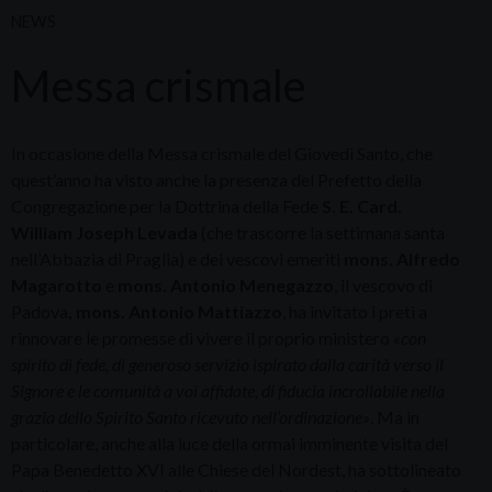
NEWS
Messa crismale
In occasione della Messa crismale del Giovedì Santo, che
quest’anno ha visto anche la presenza del Prefetto della
Congregazione per la Dottrina della Fede
S. E. Card.
William Joseph Levada
(che trascorre la settimana santa
nell’Abbazia di Praglia) e dei vescovi emeriti
mons. Alfredo
Magarotto
e
mons. Antonio Menegazzo
, il vescovo di
Padova
, mons. Antonio Mattiazzo
, ha invitato i preti a
rinnovare le promesse di vivere il proprio ministero
«
con
spirito di fede, di generoso servizio ispirato dalla carità verso il
Signore e le comunità a voi affidate, di fiducia incrollabile nella
grazia dello Spirito Santo ricevuto nell’ordinazione
»
. Ma in
particolare, anche alla luce della ormai imminente visita del
Papa Benedetto XVI alle Chiese del Nordest, ha sottolineato