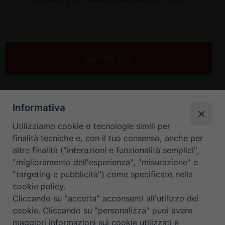
Inserisci
la
tua
e-
mail
*
Informativa
Utilizziamo cookie o tecnologie simili per
finalità tecniche e, con il tuo consenso, anche per
altre finalità ("interazioni e funzionalità semplici",
"miglioramento dell'esperienza", "misurazione" e
"targeting e pubblicità") come specificato nella
HOME
CONTATTI
cookie policy.
Cliccando su "accetta" acconsenti all'utilizzo dei
ORARIO UFFICI DI CURIA: DAL LUNEDÌ AL VENERDÌ DALLE 9
cookie. Cliccando su "personalizza" puoi avere
maggiori informazioni sui cookie utilizzati e
ALLE 12.30