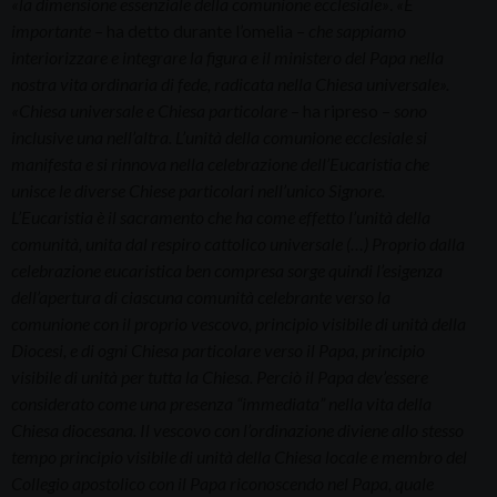
«
la dimensione essenziale della comunione ecclesiale
»
.
«È
importante –
ha detto durante l’omelia
– che sappiamo
interiorizzare e integrare la figura e il ministero del Papa nella
nostra vita ordinaria di fede, radicata nella Chiesa universale».
«Chiesa universale e Chiesa particolare
– ha ripreso –
sono
inclusive una nell’altra. L’unità della comunione ecclesiale si
manifesta e si rinnova nella celebrazione dell’Eucaristia che
unisce le diverse Chiese particolari nell’unico Signore.
L’Eucaristia è il sacramento che ha come effetto l’unità della
comunità, unita dal respiro cattolico universale (…) Proprio dalla
celebrazione eucaristica ben compresa sorge quindi l’esigenza
dell’apertura di ciascuna comunità celebrante verso la
comunione con il proprio vescovo, principio visibile di unità della
Diocesi, e di ogni Chiesa particolare verso il Papa, principio
visibile di unità per tutta la Chiesa. Perciò il Papa dev’essere
considerato come una presenza “immediata” nella vita della
Chiesa diocesana. Il vescovo con l’ordinazione diviene allo stesso
tempo principio visibile di unità della Chiesa locale e membro del
Collegio apostolico con il Papa riconoscendo nel Papa, quale