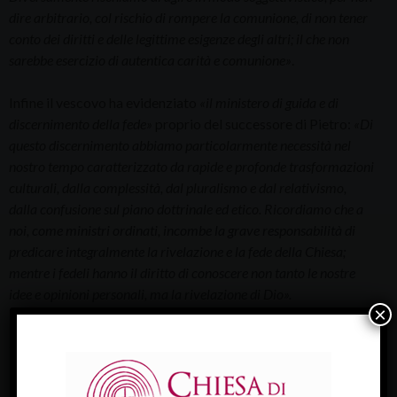
dire arbitrario, col rischio di rompere la comunione, di non tener
conto dei diritti e delle legittime esigenze degli altri; il che non
sarebbe esercizio di autentica carità e comunione»
.
Infine il vescovo ha evidenziato
«il ministero di guida e di
discernimento della fede»
proprio del successore di Pietro:
«Di
questo discernimento abbiamo particolarmente necessità nel
nostro tempo caratterizzato da rapide e profonde trasformazioni
culturali, dalla complessità, dal pluralismo e dal relativismo,
dalla confusione sul piano dottrinale ed etico. Ricordiamo che a
noi, come ministri ordinati, incombe la grave responsabilità di
predicare integralmente la rivelazione e la fede della Chiesa;
mentre i fedeli hanno il diritto di conoscere non tanto le nostre
idee e opinioni personali, ma la rivelazione di Dio».
×
In allegato il testo integrale dell'omelia
GIOVEDI-SANTO_S.Messa-Crismale_2011