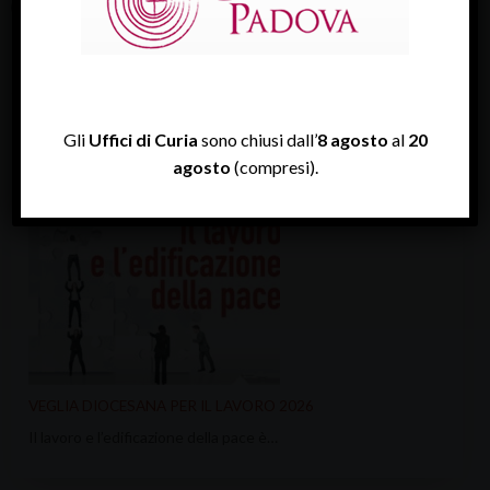
S.Messa-Crismale_2011
Gli
Uffici di Curia
sono chiusi dall’
8 agosto
al
20
ULTIME NEWS
agosto
(compresi).
VEGLIA DIOCESANA PER IL LAVORO 2026
Il lavoro e l’edificazione della pace è…