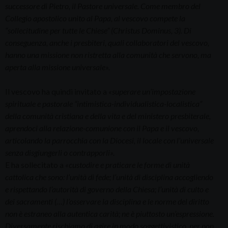
successore di Pietro, il Pastore universale. Come membro del
Collegio apostolico unito al Papa, al vescovo compete la
“sollecitudine per tutte le Chiese” (Christus Dominus, 3). Di
conseguenza, anche i presbiteri, quali collaboratori del vescovo,
hanno una missione non ristretta alla comunità che servono, ma
aperta alla missione universale».
Il vescovo ha quindi invitato a
«superare un’impostazione
spirituale e pastorale “intimistica-individualistica-localistica”
della comunità cristiana e della vita e del ministero presbiterale,
aprendoci alla relazione-comunione con il Papa e il vescovo,
articolando la parrocchia con la Diocesi, il locale con l’universale
senza disgiungerli o contrapporli».
E ha sollecitato a
«custodire e praticare le forme di unità
cattolica che sono: l’unità di fede; l’unità di disciplina accogliendo
e rispettando l’autorità di governo della Chiesa; l’unità di culto e
dei sacramenti (…) l’osservare la disciplina e le norme del diritto
non è estraneo alla autentica carità; ne è piuttosto un’espressione.
Diversamente rischiamo di agire in modo soggettivistico, per non