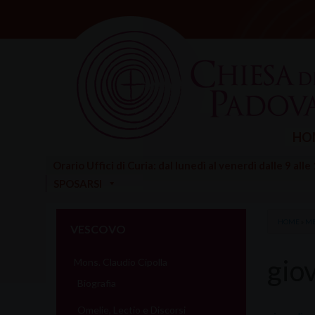
Skip
to
content
HO
Orario Uffici di Curia: dal lunedì al venerdì dalle 9 alle
SPOSARSI
HOME
»
ME
VESCOVO
gio
Mons. Claudio Cipolla
Biografia
Omelie, Lectio e Discorsi