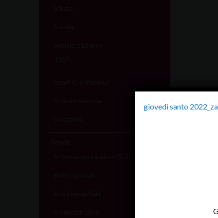
Salute
Scuola
Sociale e Lavoro
FISP
Sport (Csi Padova)
Vita consacrata
giovedì santo 2022_za
Vocazioni
Servizi
Informazione e aiuto (S.IN.AI)
Beni Culturali
Assistenza Sale
G
Amministrativo