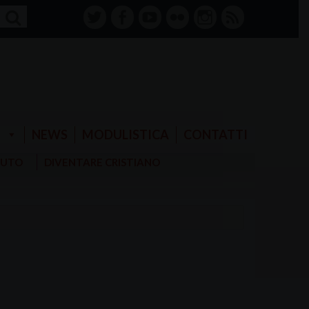
twitter
facebook-
youtube
Flickr
instagram
RSS
alt
E
NEWS
MODULISTICA
CONTATTI
AIUTO
DIVENTARE CRISTIANO