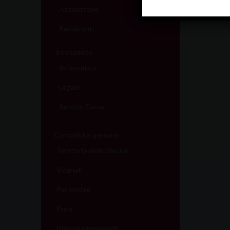
Assicurativo
Rendiconti
Economato
Informatico
Legale
Servizio Cassa
Comunità e persone
Territorio della Diocesi
Vicariati
Parrocchie
Preti
Diaconi permanenti