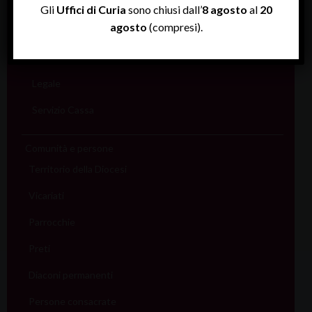
Rendiconti
Gli
Uffici di Curia
sono chiusi dall’
8 agosto
al
20
agosto
(compresi).
Economato
Informatico
Legale
Servizio Cassa
Comunità e persone
Territorio della Diocesi
Vicariati
Parrocchie
Preti
Diaconi permanenti
Persone consacrate