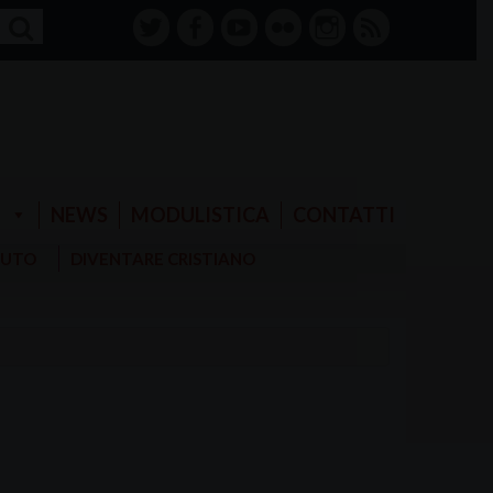
twitter
facebook-
youtube
Flickr
instagram
RSS
alt
E
NEWS
MODULISTICA
CONTATTI
AIUTO
DIVENTARE CRISTIANO