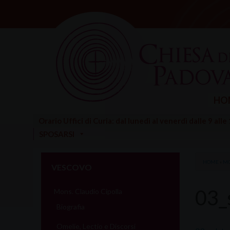
Skip
to
content
HO
Orario Uffici di Curia: dal lunedì al venerdì dalle 9 alle
SPOSARSI
HOME
»
MO
VESCOVO
03_
Mons. Claudio Cipolla
Biografia
Omelie, Lectio e Discorsi