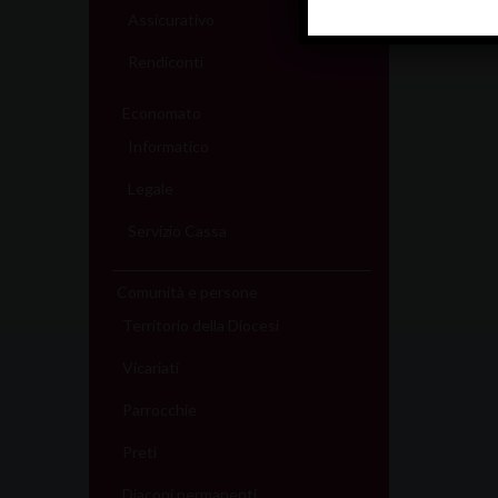
Assicurativo
Rendiconti
Economato
Informatico
Legale
Servizio Cassa
Comunità e persone
Territorio della Diocesi
Vicariati
Parrocchie
Preti
Diaconi permanenti