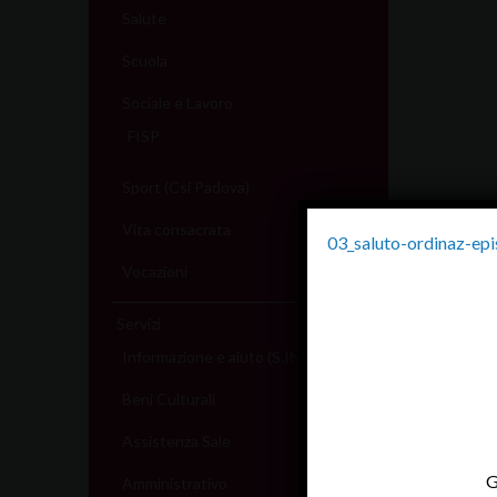
Salute
Scuola
Sociale e Lavoro
FISP
Sport (Csi Padova)
Vita consacrata
03_saluto-ordinaz-epi
Vocazioni
Servizi
Informazione e aiuto (S.IN.AI)
Beni Culturali
Assistenza Sale
G
Amministrativo