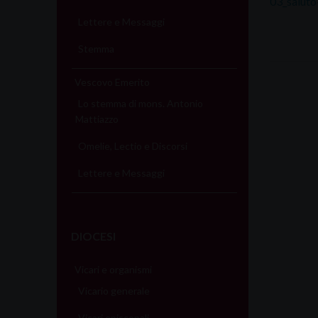
03_saluto
Lettere e Messaggi
Stemma
Vescovo Emerito
Lo stemma di mons. Antonio
Mattiazzo
Omelie, Lectio e Discorsi
Lettere e Messaggi
DIOCESI
Vicari e organismi
Vicario generale
Vicari episcopali