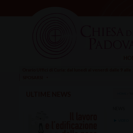
Skip
to
content
HO
Orario Uffici di Curia: dal lunedì al venerdì dalle 9 alle
SPOSARSI
ULTIME NEWS
HOME
»
“N
NEWS
VIDEO