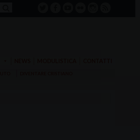
twitter
facebook-
youtube
Flickr
instagram
RSS
alt
E
NEWS
MODULISTICA
CONTATTI
AIUTO
DIVENTARE CRISTIANO