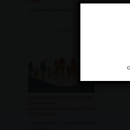
D’INVIO
“Missionari di speranza tra le genti”
è…
G
ASSEMBLEA E GIUBILEO IN DIOCESI
CON CATECHISTI,
ACCOMPAGNATORI ED EDUCATORI –
POSTI ESAURITI
È fissata sabato 17 maggio 2025 dalle
ore 9.00 alle…