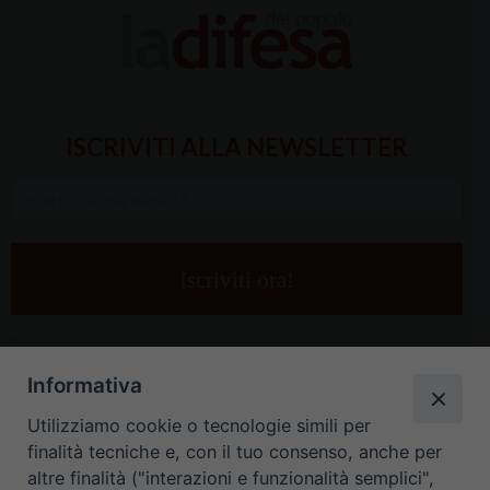
ISCRIVITI ALLA NEWSLETTER
Inserisci
la
tua
e-
mail
*
Informativa
Utilizziamo cookie o tecnologie simili per
finalità tecniche e, con il tuo consenso, anche per
altre finalità ("interazioni e funzionalità semplici",