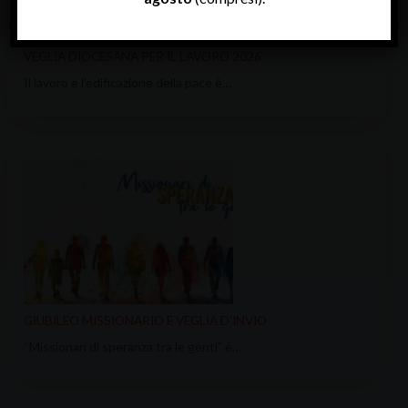
VEGLIA DIOCESANA PER IL LAVORO 2026
Il lavoro e l’edificazione della pace è…
GIUBILEO MISSIONARIO E VEGLIA D’INVIO
“Missionari di speranza tra le genti” è…