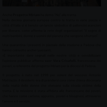
Anche
Progetto Miriam
ha detto “No” alla tratta.
Nella decima giornata europea contro la tratta in varie piazze e
città d’Italia si è tenuto un lancio simbolico di palloncini arancioni
per liberare, come afferma la rete degli organizzatori “il sogno di
molti bambini, donne e uomini del pianeta che vengono sfruttati”.
Una quarantina i presenti in piazzale della stazione a Padova che
hanno coinvolto anche i passanti.
«È importante dare segnali nelle nostre città e sensibilizzare
l’opinione pubblica» afferma
suor Vera Crisafulli
, francescana dei
poveri, e referente del progetto Miriam per la diocesi di Padova.
Il progetto è nato nel 1998 per volere del vescovo Antonio
Mattiazzo: il desiderio era di prendersi cura come chiesa diocesana
della realtà delle donne che vivevano sulla strada vittime della
tratta. E la missione è stata affidata alle francescane dei poveri,
che hanno come carisma, appunto, poveri e bisognosi, attraverso
l’amore e il servizio.