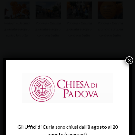
Padova – Decima
Padova – Decima
Padova – Decima
Padova – Decima
giornata europea
giornata europea
giornata europea
giornata europea
contro la tratta
contro la tratta
contro la tratta
contro la tratta
×
ULTIME NEWS
Gli
Uffici di Curia
sono chiusi dall’
8 agosto
al
20
agosto
(compresi).