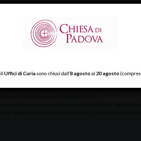
Alberto Pastorello
è nominato vicario parrocchiale di Montà.
Cristiano Vanin
è nominato vicario parrocchiale delle parrocchie 
Riccardo Benetti
è nominato vicario parrocchiale delle parrocchi
rale della Guizza).
Danilo Zanella
viene nominato collaboratore pastorale delle pa
tà pastorale di Monteortone), con residenza a Monteortone.
Giampietro Bacchin
è nominato collaboratore pastorale delle pa
nelle, Pradipaldo, Rubbio e Valle San Floriano.
Renato Pilotto
è nominato collaboratore delle parrocchie di Cave
sano per le Comunicazioni sociali.
li
Uffici di Curia
sono chiusi dall’
8 agosto
al
20 agosto
(compresi
Luigi Beggiao
, direttore di Casa del Clero, è nominato anche cons
Alberto Giacomello
, parroco della Sacra Famiglia in Padova, è s
Unione cristiana imprenditori dirigenti (UCID).
chiesta della Provincia Lombardo Veneta dei Ministri degli Infermi
haler quale superiore della comunità dei Camilliani che fanno serv