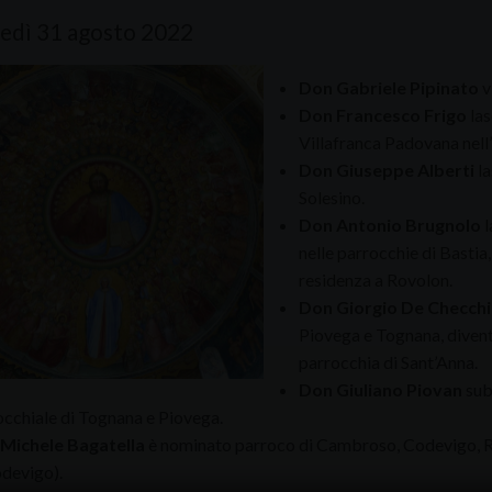
edì 31 agosto 2022
Don Gabriele Pipinato
v
Don Francesco Frigo
las
Villafranca Padovana nell’
Don Giuseppe Alberti
la
Solesino.
Don Antonio Brugnolo
l
nelle parrocchie di Bastia
residenza a Rovolon.
Don Giorgio De Checchi
Piovega e Tognana, divent
parrocchia di Sant’Anna.
Don Giuliano Piovan
sub
occhiale di Tognana e Piovega.
Michele Bagatella
è nominato parroco di Cambroso, Codevigo, Ro
odevigo).