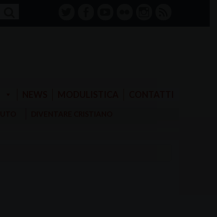
twitter
facebook-
youtube
Flickr
instagram
RSS
alt
E
NEWS
MODULISTICA
CONTATTI
AIUTO
DIVENTARE CRISTIANO