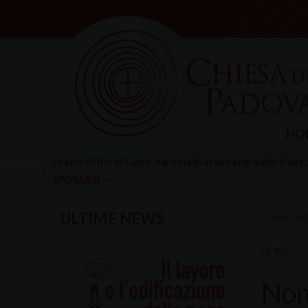
Skip
to
content
HO
Orario Uffici di Curia: dal lunedì al venerdì dalle 9 alle
SPOSARSI
ULTIME NEWS
HOME
»
NO
NEWS
Nom