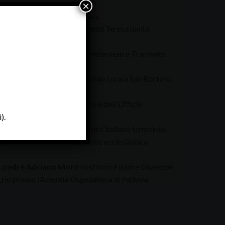
×
del Centro storico di Padova.
e di Bassanello, Guizza e Santa Teresa (unità
rrocchie di Monteortone, Monterosso e Tramonte
rrocchie di Conco, Crosara San Luca a San Bortolo,
 e di Chiesanuova in Padova e dell’Ufficio
).
ulente ecclesiastico del Centro italiano femminile.
tato nominato anche assistente ecclesiastico
,
padre Adriano Moro
sostituisce padre Giuseppe
izio presso l’Azienda Ospedaliera di Padova.