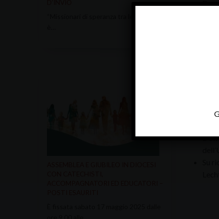
D’INVIO
Don 
Don 
“Missionari di speranza tra le genti”
è…
Don 
pasto
Don 
(uni
Don 
Fonta
Don 
dioce
G
Don 
Don 
dell’
Su ri
ASSEMBLEA E GIUBILEO IN DIOCESI
Lecht
CON CATECHISTI,
ACCOMPAGNATORI ED EDUCATORI –
POSTI ESAURITI
È fissata sabato 17 maggio 2025 dalle
ore 9.00 alle…