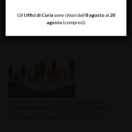
Gli
Uffici di Curia
sono chiusi dall’
8 agosto
al
20
GIUBILEO MISSIONARIO E VEGLIA D’INVIO
agosto
(compresi).
“Missionari di speranza tra le genti” è…
ASSEMBLEA E GIUBILEO IN DIOCESI CON CATECHISTI,
ACCOMPAGNATORI ED EDUCATORI – POSTI ESAURITI
È fissata sabato 17 maggio 2025 dalle ore 9.00 alle…