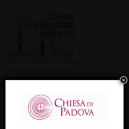
VEGLIA DIOCESANA PER IL LAVORO 2026
Il lavoro e l’edificazione della pace è…
×