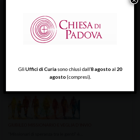
×
VEGLIA DIOCESANA PER IL LAVORO 2026
Il lavoro e l’edificazione della pace è…
Gli
Uffici di Curia
sono chiusi dall’
8 agosto
al
20
agosto
(compresi).
GIUBILEO MISSIONARIO E VEGLIA D’INVIO
“Missionari di speranza tra le genti” è…