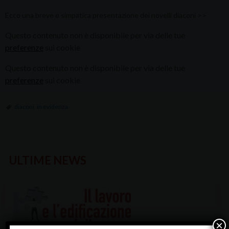
Ecco una breve e simpatica presentazione dei novelli diaconi >>
Questo contenuto non è disponibile per via delle tue
preferenze
sui cookie
Questo contenuto non è disponibile per via delle tue
preferenze
sui cookie
diaconi
,
in evidenza
ULTIME NEWS
×