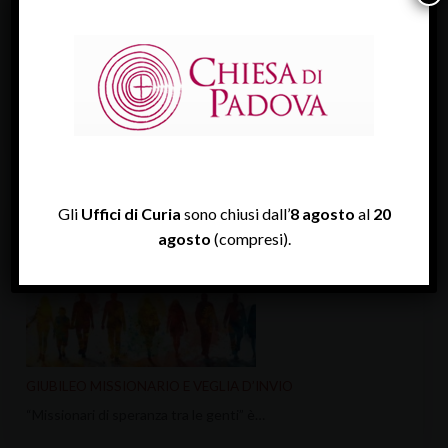
VEGLIA DIOCESANA PER IL LAVORO 2026
Il lavoro e l’edificazione della pace è…
Gli
Uffici di Curia
sono chiusi dall’
8 agosto
al
20
agosto
(compresi).
GIUBILEO MISSIONARIO E VEGLIA D’INVIO
“Missionari di speranza tra le genti” è…