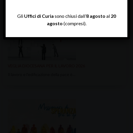
Gli
Uffici di Curia
sono chiusi dall’
8 agosto
al
20
agosto
(compresi).
VEGLIA DIOCESANA PER IL LAVORO 2026
Il lavoro e l’edificazione della pace è…