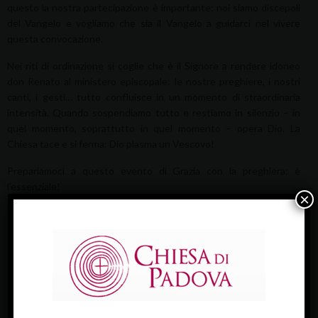
questo la nostra partecipazione è importante: noi siamo discepoli
del Vangelo e vogliamo che sia il Vangelo a guidarci nel vivere
questa convocazione.
Nei riti di ordinazione si coglie che è il Signore a rendere idoneo
don Renato al ministero episcopale: le nostre preghiere, i nostri
canti, i gesti… tutto confluisce in un momento di straordinaria
intensità. Quando sospendiamo tutto e restiamo in silenzio – in
quel momento, soprattutto in quel momento – opera Dio. La
Chiesa tace e si ferma: Dio plasma un Vescovo!
Prepariamoci a questo evento di Grazia con la preghiera: è
l’essenziale!
×
+ Claudio, vescovo
ULTIME NEWS