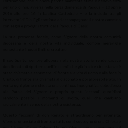
L’ordinazione, che ci onora perché manifesta stima e benevolenza
per uno di noi, avverrà nella terza domenica di Pasqua – 10 aprile
2016 alle ore 16 in basilica Cattedrale – e la includo tra gli
interventi di Dio. Egli continua ad accompagnare il nostro cammino
con segni e prodigi: i frutti della Pasqua di Gesù!
La sua presenza fedele, come Signore della nostra comunità
diocesana e della nostra vita individuale, compie meraviglie
nonostante i nostri limiti di creature.
Il suo Spirito, sempre all’opera nella nostra storia, rende capace
don Renato di ripetere quell’“eccomi” che già in altre circostanze è
stato chiamato a esprimere: di fronte alla vita di uomo e alla fede in
Cristo, di fronte alla chiamata al diaconato e poi al presbiterato. In
verità ogni giorno è chiesta una continua, impegnativa, obbedienza
alla Parola del Signore e proprio questi “eccomi” quotidiani
rendono possibili i momenti di svolta, quelli che cambiano
radicalmente il senso della nostra esistenza.
Questo “eccomi” di don Renato è straordinario per intensità.
Viene pronunciato di fronte a tutti, con il sostegno di una Chiesa e
per il bene di una Chiesa. Ha un’evidente nota comunitaria ed