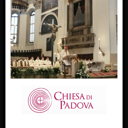
ordinazioni presbiterali 28 maggio 2022
« Previous Image
Next Image »
FACEBOOK
Diocesi Di Padova
TWITTER
Tweets by diocesipadova