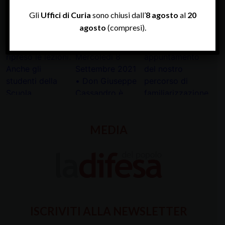
INSTAGRAM
Gli
Uffici di Curia
sono chiusi dall’
8 agosto
al
20
agosto
(compresi).
MEDIA
ISCRIVITI ALLA NEWSLETTER