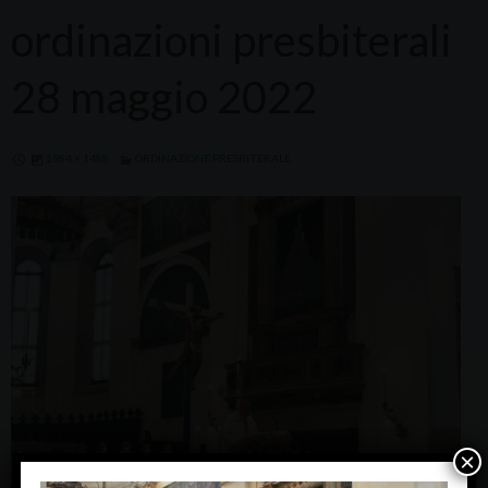
ordinazioni presbiterali
28 maggio 2022
1984 × 1488
ORDINAZIONE PRESBITERALE
×