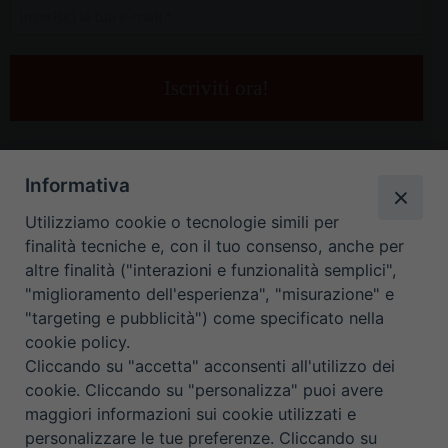
Inserisci
la
tua
e-
mail
*
Informativa
Utilizziamo cookie o tecnologie simili per
finalità tecniche e, con il tuo consenso, anche per
altre finalità ("interazioni e funzionalità semplici",
"miglioramento dell'esperienza", "misurazione" e
"targeting e pubblicità") come specificato nella
HOME
CONTATTI
cookie policy.
Cliccando su "accetta" acconsenti all'utilizzo dei
ORARIO UFFICI DI CURIA: DAL LUNEDÌ AL VENERDÌ DALLE 9
cookie. Cliccando su "personalizza" puoi avere
maggiori informazioni sui cookie utilizzati e
ALLE 12.30
personalizzare le tue preferenze. Cliccando su