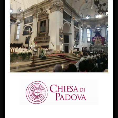
ordinazioni presbiterali 28 maggio 2022
« Previous Image
Next Image »
FACEBOOK
Diocesi Di Padova
TWITTER
Tweets by diocesipadova