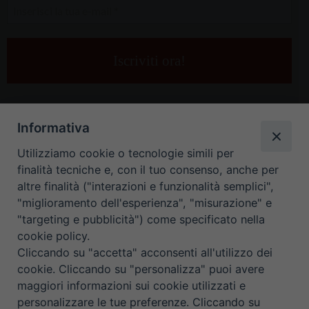
Inserisci
la
tua
e-
mail
*
Informativa
Utilizziamo cookie o tecnologie simili per
finalità tecniche e, con il tuo consenso, anche per
altre finalità ("interazioni e funzionalità semplici",
"miglioramento dell'esperienza", "misurazione" e
"targeting e pubblicità") come specificato nella
HOME
CONTATTI
cookie policy.
Cliccando su "accetta" acconsenti all'utilizzo dei
ORARIO UFFICI DI CURIA: DAL LUNEDÌ AL VENERDÌ DALLE 9
cookie. Cliccando su "personalizza" puoi avere
maggiori informazioni sui cookie utilizzati e
ALLE 12.30
personalizzare le tue preferenze. Cliccando su