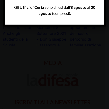
INSTAGRAM
Gli
Uffici di Curia
sono chiusi dall’
8 agosto
al
20
agosto
(compresi).
MEDIA
ISCRIVITI ALLA NEWSLETTER