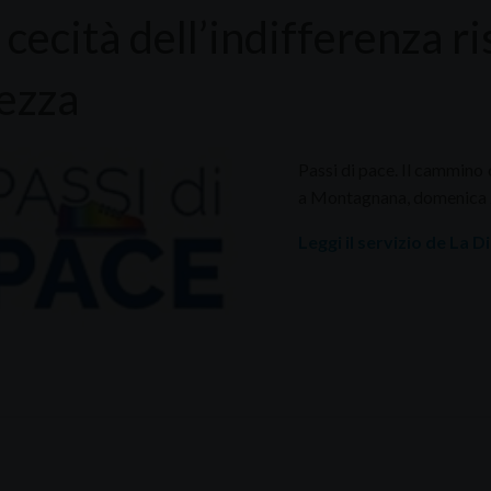
 cecità dell’indifferenza 
lezza
Passi di pace. Il cammino 
a Montagnana, domenica 23
Leggi il servizio de La 