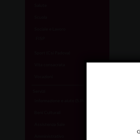
Salute
Scuola
Sociale e Lavoro
FISP
Sport (Csi Padova)
Vita consacrata
Vocazioni
Servizi
Informazione e aiuto (S.IN.AI)
Beni Culturali
Assistenza Sale
G
Amministrativo