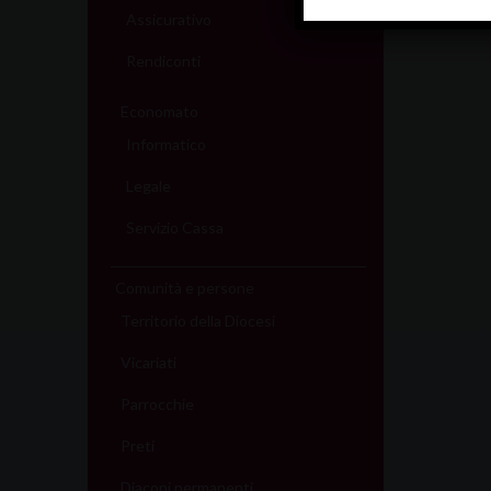
Assicurativo
Rendiconti
Economato
Informatico
Legale
Servizio Cassa
Comunità e persone
Territorio della Diocesi
Vicariati
Parrocchie
Preti
Diaconi permanenti