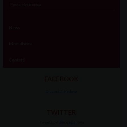
Posta elettronica
News
Modulistica
Contatti
FACEBOOK
Diocesi Di Padova
TWITTER
Tweets by diocesipadova