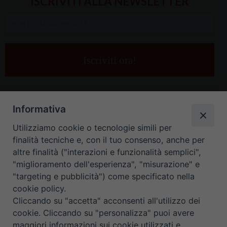
ISCRIVITI ALLA NEWSLETTER
Inserisci
la
tua
e-
mail
*
Informativa
Utilizziamo cookie o tecnologie simili per
finalità tecniche e, con il tuo consenso, anche per
altre finalità ("interazioni e funzionalità semplici",
"miglioramento dell'esperienza", "misurazione" e
"targeting e pubblicità") come specificato nella
HOME
CONTATTI
cookie policy.
Cliccando su "accetta" acconsenti all'utilizzo dei
ORARIO UFFICI DI CURIA: DAL LUNEDÌ AL VENERDÌ DALLE 9
cookie. Cliccando su "personalizza" puoi avere
maggiori informazioni sui cookie utilizzati e
ALLE 12.30