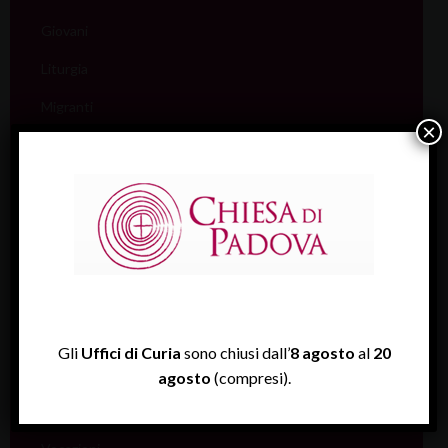
Giovani
Liturgia
Migranti
×
Missione
Pellegrinaggi
Salute
Scuola
Sociale e Lavoro
FISP
Gli
Uffici di Curia
sono chiusi dall’
8 agosto
al
20
Sport (Csi Padova)
agosto
(compresi).
Vita consacrata