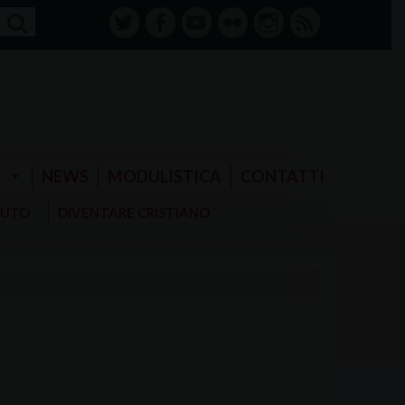
twitter
facebook-
youtube
Flickr
instagram
RSS
alt
E
NEWS
MODULISTICA
CONTATTI
AIUTO
DIVENTARE CRISTIANO