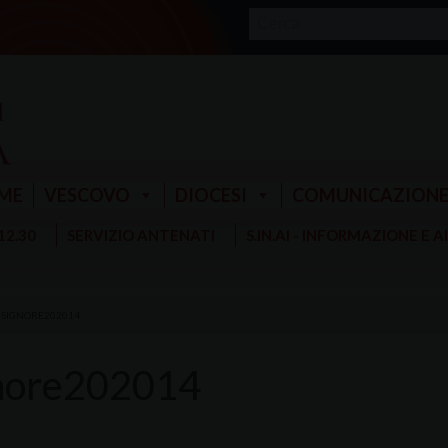
ME
VESCOVO
DIOCESI
COMUNICAZION
 12.30
SERVIZIO ANTENATI
S.IN.AI - INFORMAZIONE E 
0SIGNORE202014
nore202014