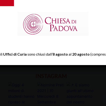
TWITTER
li
Uffici di Curia
sono chiusi dall’
8 agosto
al
20 agosto
(compresi
Tweets by diocesipadova
INSTAGRAM
In
la