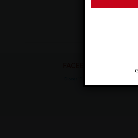
FACEBOOK
G
Diocesi Di Padova