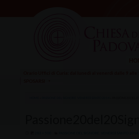
Skip
to
content
HO
Orario Uffici di Curia: dal lunedì al venerdì dalle 9 alle
SPOSARSI
HOME
»
PASSIONE DEL SIGNORE. VENERDÌ SANTO 2014
»
PASSIONE20DEL2
Passione20del20Sig
283 × 500
PASSIONE DEL SIGNORE. VENERDÌ SANTO 2014