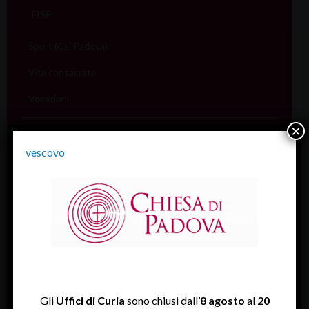
FISP
Sport (Csi Padova)
Vita consacrata
Vocazioni
×
Servizi
Informazione e aiuto (S.IN.AI)
vescovo
Beni Culturali
Assistenza Sale
Amministrativo
Assicurativo
Rendiconti
Gli
Uffici di Curia
sono chiusi dall’
8 agosto
al
20
Economato