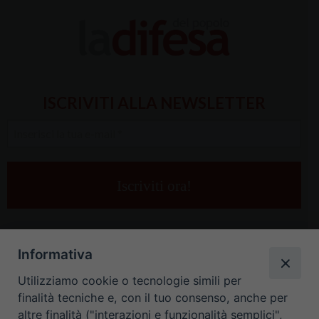
ISCRIVITI ALLA NEWSLETTER
Inserisci
la
tua
e-
mail
*
Informativa
Utilizziamo cookie o tecnologie simili per
finalità tecniche e, con il tuo consenso, anche per
altre finalità ("interazioni e funzionalità semplici",