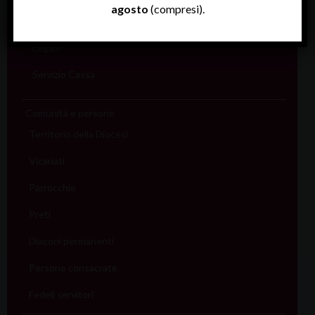
agosto
(compresi).
Informatico
Legale
Servizio Cassa
Comunità e persone
Territorio della Diocesi
Vicariati
Parrocchie
Preti
Diaconi permanenti
Persone consacrate
Fedeli servitori