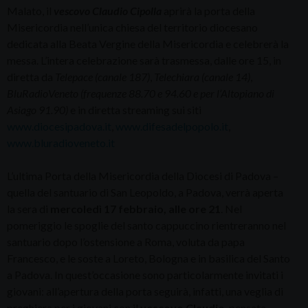
Malato, il
vescovo Claudio Cipolla
aprirà la porta della
Misericordia nell’unica chiesa del territorio diocesano
dedicata alla Beata Vergine della Misericordia e celebrerà la
messa. L’intera celebrazione sarà trasmessa, dalle ore 15, in
diretta da
Telepace (canale 187)
,
Telechiara (canale 14)
,
BluRadioVeneto (frequenze 88.70 e 94.60 e per l’Altopiano di
Asiago 91.90)
e in diretta streaming sui siti
www.diocesipadova.it
,
www.difesadelpopolo.it
,
www.bluradioveneto.it
L’ultima Porta della Misericordia della Diocesi di Padova –
quella del santuario di San Leopoldo, a Padova, verrà aperta
la sera di
mercoledì 17 febbraio, alle ore 21
. Nel
pomeriggio le spoglie del santo cappuccino rientreranno nel
santuario dopo l’ostensione a Roma, voluta da papa
Francesco, e le soste a Loreto, Bologna e in basilica del Santo
a Padova. In quest’occasione sono particolarmente invitati i
giovani: all’apertura della porta seguirà, infatti, una veglia di
preghiera per i giovani con il
vescovo Claudio
, pensata