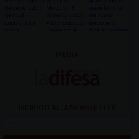
MEDIA
ISCRIVITI ALLA NEWSLETTER
Inserisci
la
tua