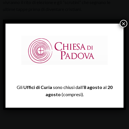
vivranno il rito di elezione e gli “scrutini” che segnano le
ultime tappe prima di diventare cristiani.
×
Gli
Uffici di Curia
sono chiusi dall’
8 agosto
al
20
agosto
(compresi).
Giubileo-della-Misericordia