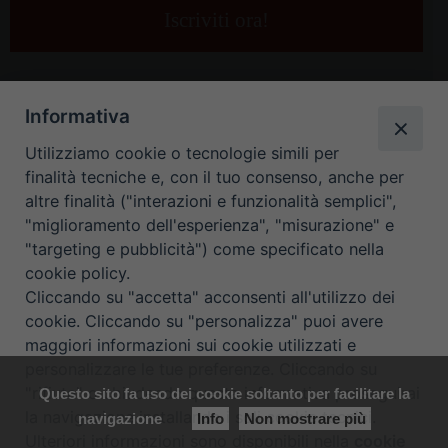
e-
mail
*
Informativa
Utilizziamo cookie o tecnologie simili per
finalità tecniche e, con il tuo consenso, anche per
altre finalità ("interazioni e funzionalità semplici",
"miglioramento dell'esperienza", "misurazione" e
"targeting e pubblicità") come specificato nella
HOME
CONTATTI
cookie policy.
Cliccando su "accetta" acconsenti all'utilizzo dei
ORARIO UFFICI DI CURIA: DAL LUNEDÌ AL VENERDÌ DALLE 9
cookie. Cliccando su "personalizza" puoi avere
maggiori informazioni sui cookie utilizzati e
ALLE 12.30
personalizzare le tue preferenze. Cliccando su
"rifiuta" o chiudendo questa informativa proseguirai
Questo sito fa uso dei cookie soltanto per facilitare la
Copyright ©
Diocesi Padova
. All Rights Reserved.
Note Legali
|
la navigazione installando i soli cookie tecnici.
navigazione
Info
Non mostrare più
Privacy
|
Cookie policy
Ulteriori informazioni sono disponibili nella
cookie
Preferenze Cookie