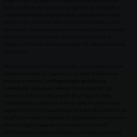
come occasione di conoscere la figura di san Leopoldo in
particolare nella declinazione della riconciliazione e della
misericordia; è un invito alla riscoperta della bellezza del
sacramento della confessione e una sollecitazione a essere
portatori di pace e di bene, nei vari ambiti di vita e di
impegno. Diretta su
Telechiara
(canale 14)
, della processione
dalle ore 15.
Sempre nel mese di febbraio, inoltre, in coincidenza con le
cinque domeniche di Quaresima, i vicariati del territorio
diocesano vivranno il
pellegrinaggio giubilare in
Cattedrale
secondo un calendario prestabilito. Ogni
domenica il ritrovo è alle
ore 15.30
nel sagrato della
Cattedrale per poi passare la Porta della Misericordia al
seguito del vescovo Claudio e partecipare alla celebrazione
eucaristica. In queste domeniche di Quaresima i catecumeni
che nella Veglia Pasquale riceveranno i sacramenti
dell’Iniziazione cristiana (Battesimo, Cresima, Eucaristia)