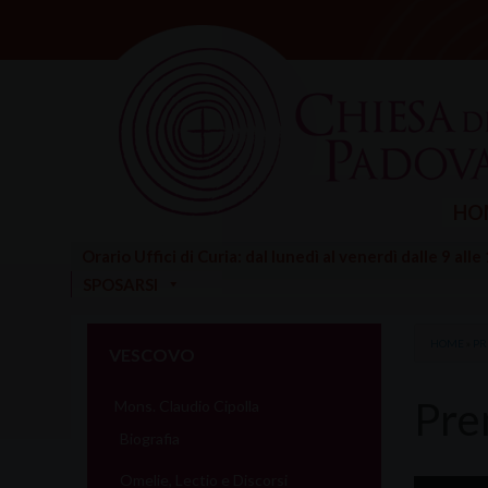
Skip
to
content
HO
Orario Uffici di Curia: dal lunedì al venerdì dalle 9 alle
SPOSARSI
HOME
»
PR
VESCOVO
Pre
Mons. Claudio Cipolla
Biografia
Omelie, Lectio e Discorsi
Audio