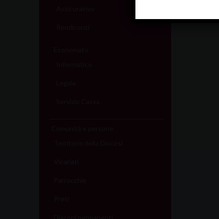
Assicurativo
Rendiconti
Economato
Informatico
Legale
Servizio Cassa
Comunità e persone
Territorio della Diocesi
Vicariati
Parrocchie
Preti
Diaconi permanenti