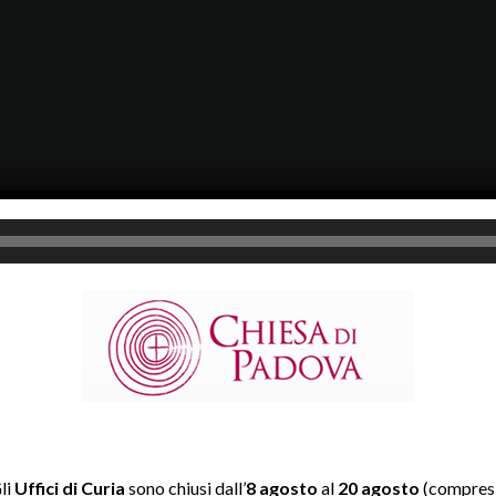
li
Uffici di Curia
sono chiusi dall’
8 agosto
al
20 agosto
(compresi