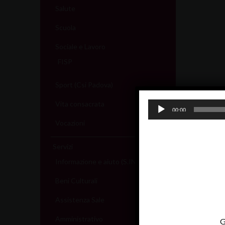
Salute
Scuola
Sociale e Lavoro
FISP
Sport (Csi Padova)
Vita consacrata
Audio
00:00
Player
Vocazioni
Servizi
Informazione e aiuto (S.IN.AI)
Beni Culturali
Assistenza Sale
Amministrativo
G