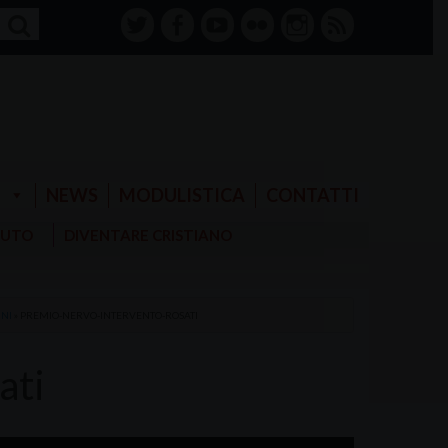
twitter
facebook-
youtube
Flickr
instagram
RSS
alt
E
NEWS
MODULISTICA
CONTATTI
AIUTO
DIVENTARE CRISTIANO
INI
»
PREMIO-NERVO-INTERVENTO-ROSATI
ati
Usa