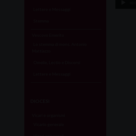
00:
Player
Lettere e Messaggi
Stemma
Vescovo Emerito
Lo stemma di mons. Antonio
Mattiazzo
Omelie, Lectio e Discorsi
Lettere e Messaggi
DIOCESI
Vicari e organismi
Vicario generale
Vicari episcopali