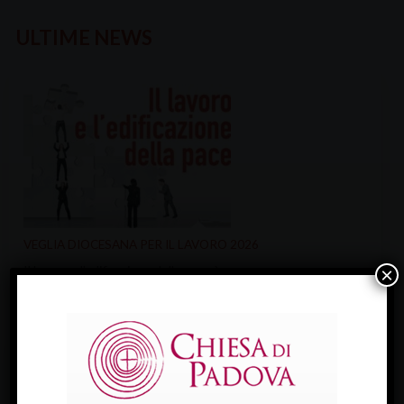
ULTIME NEWS
VEGLIA DIOCESANA PER IL LAVORO 2026
Il lavoro e l’edificazione della pace è…
×