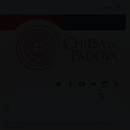
Skip
Menu
to
content
twitter
facebook-
youtube
Flickr
instagram
RSS
alt
HOME
»
TUTTO QUELLO CHE NON VI HANNO MAI DETTO SULL’IMMIGRAZIONE (CENTRO
UNIVERSITARIO)