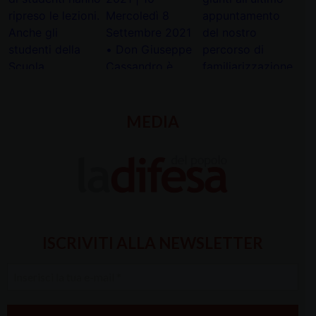
MEDIA
ISCRIVITI ALLA NEWSLETTER
Inserisci
la
tua