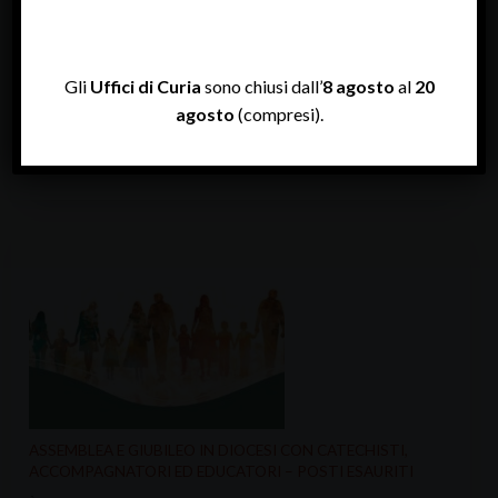
Gli
Uffici di Curia
sono chiusi dall’
8 agosto
al
20
agosto
(compresi).
GIUBILEO MISSIONARIO E VEGLIA D’INVIO
“Missionari di speranza tra le genti” è…
ASSEMBLEA E GIUBILEO IN DIOCESI CON CATECHISTI,
ACCOMPAGNATORI ED EDUCATORI – POSTI ESAURITI