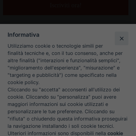
e-
mail
*
Informativa
Utilizziamo cookie o tecnologie simili per
finalità tecniche e, con il tuo consenso, anche per
altre finalità ("interazioni e funzionalità semplici",
"miglioramento dell'esperienza", "misurazione" e
"targeting e pubblicità") come specificato nella
HOME
CONTATTI
cookie policy.
Cliccando su "accetta" acconsenti all'utilizzo dei
ORARIO UFFICI DI CURIA: DAL LUNEDÌ AL VENERDÌ DALLE 9
cookie. Cliccando su "personalizza" puoi avere
maggiori informazioni sui cookie utilizzati e
ALLE 12.30
personalizzare le tue preferenze. Cliccando su
"rifiuta" o chiudendo questa informativa proseguirai
Copyright ©
Diocesi Padova
. All Rights Reserved.
Note Legali
|
la navigazione installando i soli cookie tecnici.
Privacy
|
Cookie policy
Ulteriori informazioni sono disponibili nella
cookie
Preferenze Cookie