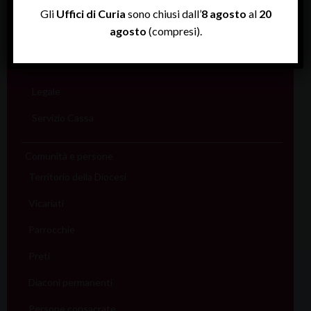
Rendiconti
Gli
Uffici di Curia
sono chiusi dall’
8 agosto
al
20
agosto
(compresi).
Economato
Informatico
Legale
Servizio Cassa
Comunità e persone
Territorio della Diocesi
Vicariati
Parrocchie
Preti
Diaconi permanenti
Persone consacrate