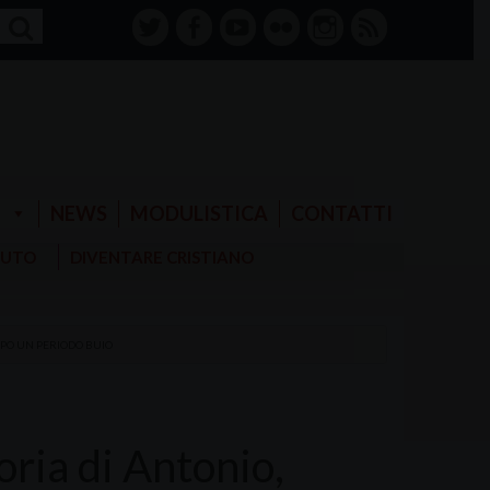
twitter
facebook-
youtube
Flickr
instagram
RSS
alt
E
NEWS
MODULISTICA
CONTATTI
AIUTO
DIVENTARE CRISTIANO
DOPO UN PERIODO BUIO
toria di Antonio,