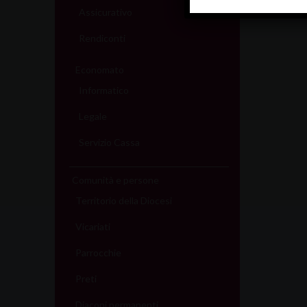
Assicurativo
Rendiconti
Economato
Informatico
Legale
Servizio Cassa
Comunità e persone
Territorio della Diocesi
Vicariati
Parrocchie
Preti
Diaconi permanenti