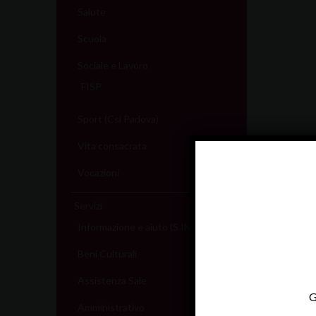
Salute
Scuola
Sociale e Lavoro
FISP
Sport (Csi Padova)
Vita consacrata
Vocazioni
Servizi
Informazione e aiuto (S.IN.AI)
Beni Culturali
Assistenza Sale
G
Amministrativo