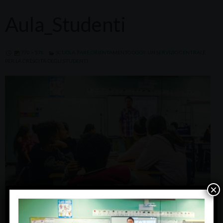
Aula_Studenti
770 × 578
SCUOLA. FARE ORIENTAMENTO OGGI: UN SERVIZIO CENTRALE
PER LA CRESCITA DEGLI STUDENTI
×