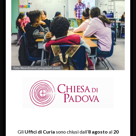
FACEBOOK
Diocesi Di Padova
TWITTER
Tweets by diocesipadova
INSTAGRAM
Gli
Uffici di Curia
sono chiusi dall’
8 agosto
al
20