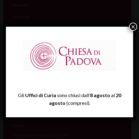
Migranti
Missione
×
Pellegrinaggi
Salute
Scuola
Sociale e Lavoro
FISP
Sport (Csi Padova)
Gli
Uffici di Curia
sono chiusi dall’
8 agosto
al
20
Vita consacrata
agosto
(compresi).
Vocazioni
Servizi
Informazione e aiuto (S.IN.AI)