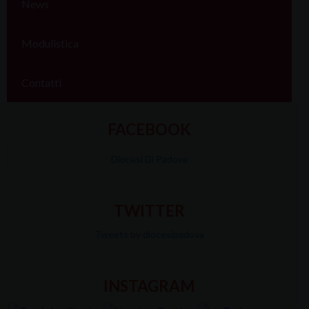
News
Modulistica
Contatti
FACEBOOK
Diocesi Di Padova
TWITTER
Tweets by diocesipadova
INSTAGRAM