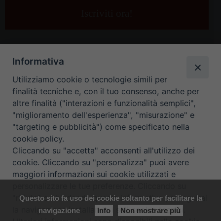
e-
mail
*
Informativa
Utilizziamo cookie o tecnologie simili per
finalità tecniche e, con il tuo consenso, anche per
altre finalità ("interazioni e funzionalità semplici",
"miglioramento dell'esperienza", "misurazione" e
"targeting e pubblicità") come specificato nella
HOME
CONTATTI
cookie policy.
Cliccando su "accetta" acconsenti all'utilizzo dei
ORARIO UFFICI DI CURIA: DAL LUNEDÌ AL VENERDÌ DALLE 9
cookie. Cliccando su "personalizza" puoi avere
maggiori informazioni sui cookie utilizzati e
ALLE 12.30
personalizzare le tue preferenze. Cliccando su
"rifiuta" o chiudendo questa informativa proseguirai
Questo sito fa uso dei cookie soltanto per facilitare la
Copyright ©
Diocesi Padova
. All Rights Reserved.
Note Legali
|
la navigazione installando i soli cookie tecnici.
navigazione
Info
Non mostrare più
Privacy
|
Cookie policy