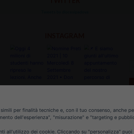
TWITTER
Tweets by diocesipadova
INSTAGRAM
In
la
tu
e-
ma
*
imili per finalità tecniche e, con il tuo consenso, anche per 
amento dell'esperienza", "misurazione" e "targeting e pubbli
i all'utilizzo dei cookie. Cliccando su "personalizza" puoi