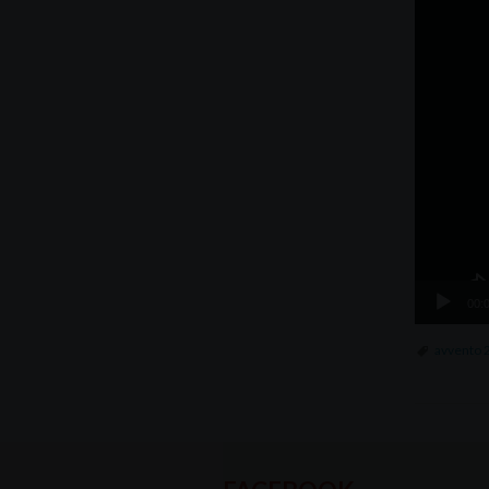
00:
avvento 