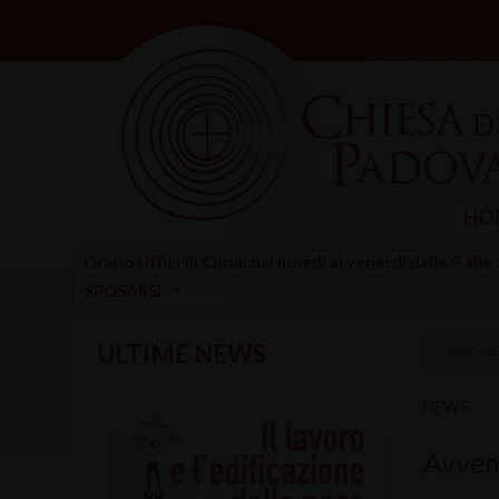
Skip
to
content
HO
Orario Uffici di Curia: dal lunedì al venerdì dalle 9 alle
SPOSARSI
ULTIME NEWS
HOME
»
VE
NEWS
Avven