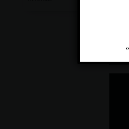
G
Video
Player