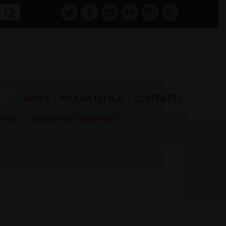
twitter
facebook-
youtube
Flickr
instagram
RSS
alt
E
NEWS
MODULISTICA
CONTATTI
AIUTO
DIVENTARE CRISTIANO