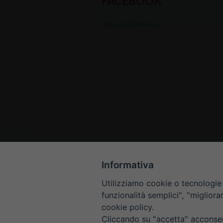
FACEBOOK
Diocesi Di Padova
Informativa
Utilizziamo cookie o tecnologie s
funzionalità semplici", "miglior
cookie policy.
Cliccando su "accetta" acconsent