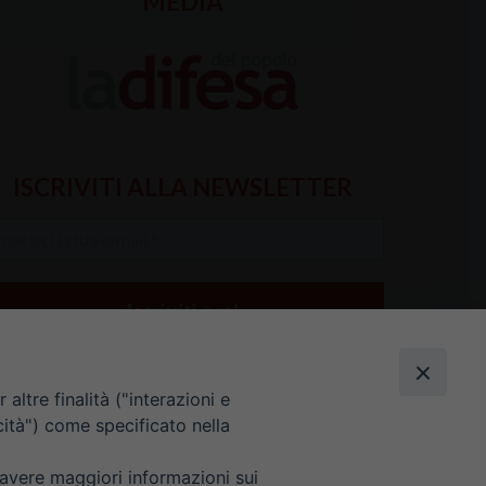
MEDIA
ISCRIVITI ALLA NEWSLETTER
serisci
a
il
altre finalità ("interazioni e
cità") come specificato nella
 avere maggiori informazioni sui