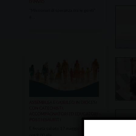
D’INVIO
“Missionari di speranza tra le genti”
è…
ASSEMBLEA E GIUBILEO IN DIOCESI
CON CATECHISTI,
ACCOMPAGNATORI ED EDUCATORI –
POSTI ESAURITI
È fissata sabato 17 maggio 2025 dalle
ore 9.00 alle…