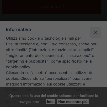
e-
mail
*
Informativa
Utilizziamo cookie o tecnologie simili per
finalità tecniche e, con il tuo consenso, anche per
altre finalità ("interazioni e funzionalità semplici",
"miglioramento dell'esperienza", "misurazione" e
"targeting e pubblicità") come specificato nella
HOME
CONTATTI
cookie policy.
Cliccando su "accetta" acconsenti all'utilizzo dei
ORARIO UFFICI DI CURIA: DAL LUNEDÌ AL VENERDÌ DALLE 9
cookie. Cliccando su "personalizza" puoi avere
maggiori informazioni sui cookie utilizzati e
ALLE 12.30
personalizzare le tue preferenze. Cliccando su
"rifiuta" o chiudendo questa informativa proseguirai
Questo sito fa uso dei cookie soltanto per facilitare la
Copyright ©
Diocesi Padova
. All Rights Reserved.
Note Legali
|
la navigazione installando i soli cookie tecnici.
navigazione
Info
Non mostrare più
Privacy
|
Cookie policy