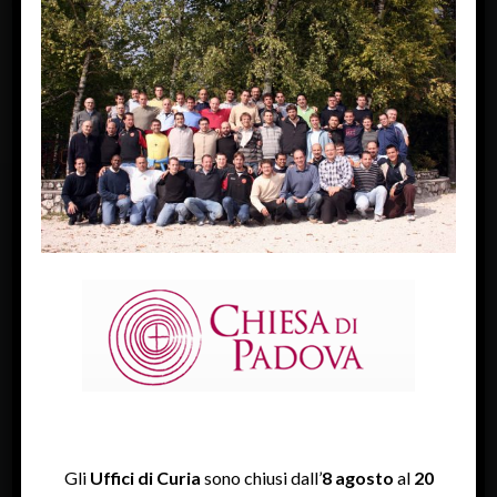
« Previous Image
Next Image »
FACEBOOK
Diocesi Di Padova
TWITTER
Tweets by diocesipadova
INSTAGRAM
Gli
Uffici di Curia
sono chiusi dall’
8 agosto
al
20