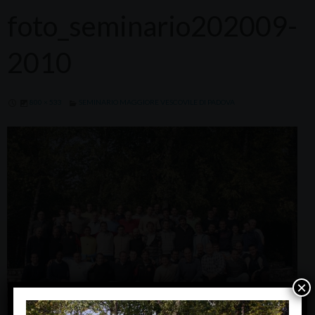
foto_seminario202009-
2010
800 × 533
SEMINARIO MAGGIORE VESCOVILE DI PADOVA
×