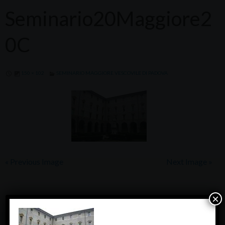
Seminario20Maggiore2
0C
150 × 102
SEMINARIO MAGGIORE VESCOVILE DI PADOVA
« Previous Image
Next Image »
×