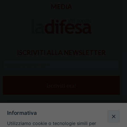
MEDIA
ISCRIVITI ALLA NEWSLETTER
Inserisci
la
tua
e-
mail
*
Informativa
Utilizziamo cookie o tecnologie simili per