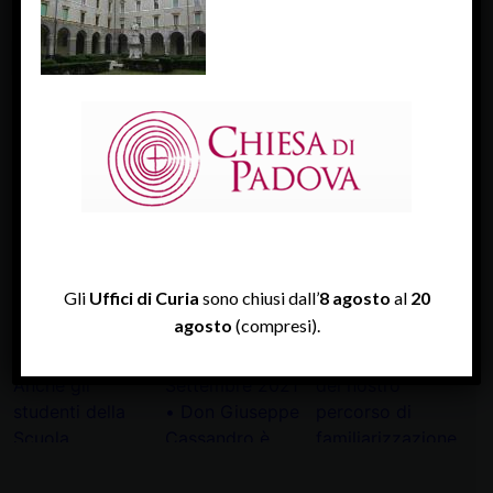
FACEBOOK
Diocesi Di Padova
TWITTER
Tweets by diocesipadova
INSTAGRAM
Gli
Uffici di Curia
sono chiusi dall’
8 agosto
al
20
agosto
(compresi).