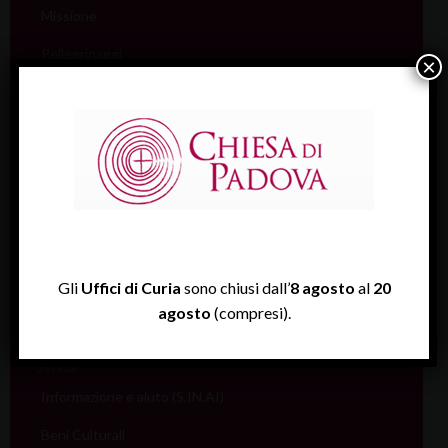
Missione
Pellegrinaggi
×
Salute
Scuola
Sociale e Lavoro
FISP
Sport (Csi Padova)
Vita consacrata
Gli
Uffici di Curia
sono chiusi dall’
8 agosto
al
20
agosto
(compresi).
Vocazioni
Servizi
Informazione e aiuto (S.IN.AI)
Beni Culturali