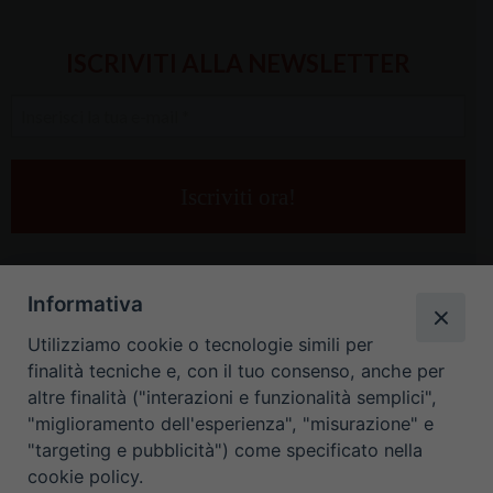
ISCRIVITI ALLA NEWSLETTER
Inserisci
la
tua
e-
mail
*
Informativa
Utilizziamo cookie o tecnologie simili per
finalità tecniche e, con il tuo consenso, anche per
altre finalità ("interazioni e funzionalità semplici",
"miglioramento dell'esperienza", "misurazione" e
"targeting e pubblicità") come specificato nella
HOME
CONTATTI
cookie policy.