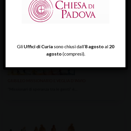
Il lavoro e l’edificazione della pace è…
Gli
Uffici di Curia
sono chiusi dall’
8 agosto
al
20
agosto
(compresi).
GIUBILEO MISSIONARIO E VEGLIA D’INVIO
“Missionari di speranza tra le genti” è…