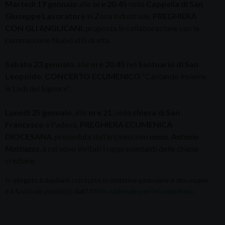
Martedì 19 gennaio
alle
ore 20.45
nella
Cappella di San
Giuseppe Lavoratore
in Zona industriale,
PREGHIERA
CON GLI ANGLICANI
, proposta in collaborazione con la
commissione Nuovi stili di vita.
Sabato 23 gennaio
, alle
ore 20.45
nel
Santuario di San
Leopoldo
:
CONCERTO ECUMENICO
“Cantando insieme
le Lodi del Signore”.
Lunedì 25 gennaio
, alle
ore 21
, nella
chiesa di San
Francesco
a Padova,
PREGHIERA ECUMENICA
DIOCESANA
, presieduta dall’arcivescovo
mons. Antonio
Mattiazzo
, a cui sono invitati i rappresentanti delle chiese
cristiane.
In allegato il depliant con tutte le iniziative padovane e diocesane
e il fascicolo prodotto dall'
Ufficio nazionale per l'ecumenismo.