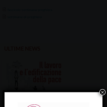
fascicolo-settimana-preghiera
settimana-di-preghiera
ULTIME NEWS
×
VEGLIA DIOCESANA PER IL LAVORO 2026