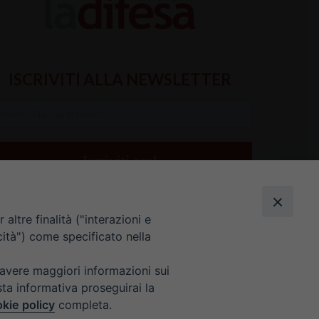
ISCRIVITI ALLA NEWSLETTER
serisci
a
il
altre finalità ("interazioni e
cità") come specificato nella
 avere maggiori informazioni sui
sta informativa proseguirai la
kie policy
completa.