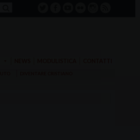
twitter
facebook-
youtube
Flickr
instagram
RSS
alt
E
NEWS
MODULISTICA
CONTATTI
AIUTO
DIVENTARE CRISTIANO