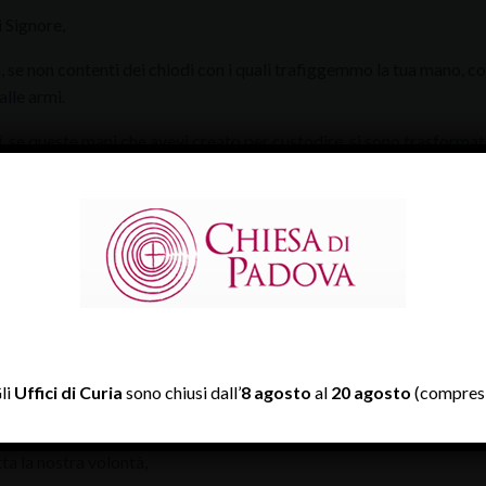
 Signore,
 se non contenti dei chiodi con i quali trafiggemmo la tua mano, c
alle armi.
 se queste mani che avevi creato per custodire, si sono trasformat
 Signore, se continuiamo ad uccidere nostro fratello, perdonaci se
mpo per uccidere Abele.
 se continuiamo a giustificare con la nostra fatica la crudeltà, se c
i.
la guerra, Signore. Perdonaci la guerra, Signore.
sù Cristo, Figlio di Dio, ti imploriamo! Ferma la mano di Caino!
li
Uffici di Curia
sono chiusi dall’
8 agosto
al
20 agosto
(compresi
a nostra coscienza,
tta la nostra volontà,