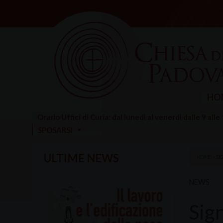
Skip
to
content
HO
Orario Uffici di Curia: dal lunedì al venerdì dalle 9 alle
SPOSARSI
ULTIME NEWS
HOME
»
SI
NEWS
Sig