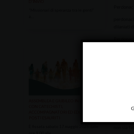
D’INVIO
Perdonaci
“Missionari di speranza tra le genti”
è…
perdonaci,
dilaniati d
Perdonaci,
Perdonaci,
nostro ca
Perdonaci,
nostri gest
Perdonaci 
ASSEMBLEA E GIUBILEO IN DIOCESI
Signore Ge
CON CATECHISTI,
G
ACCOMPAGNATORI ED EDUCATORI –
Illumina l
POSTI ESAURITI
È fissata sabato 17 maggio 2025 dalle
non sia fa
ore 9.00 alle…