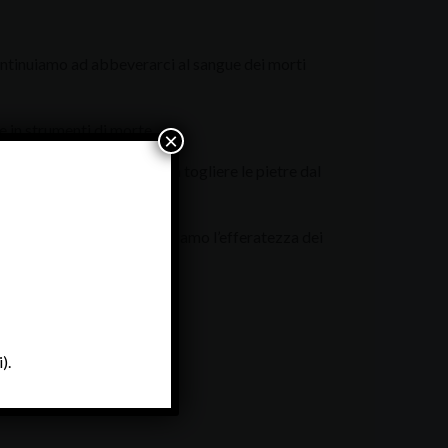
ontinuiamo ad abbeverarci al sangue dei morti
e in strumenti di morte.
×
 continuiamo come Caino a togliere le pietre dal
on il nostro dolore legittimiamo l’efferatezza dei
).