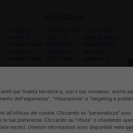
INSTAGRAM
In
la
tu
e-
ma
*
imili per finalità tecniche e, con il tuo consenso, anche per 
amento dell'esperienza", "misurazione" e "targeting e pubbli
i all'utilizzo dei cookie. Cliccando su "personalizza" puoi
re le tue preferenze. Cliccando su "rifiuta" o chiudendo que
okie tecnici. Ulteriori informazioni sono disponibili nella
coo