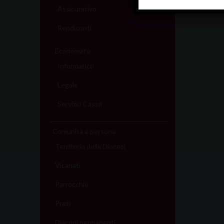
Assicurativo
Rendiconti
Economato
Informatico
Legale
Servizio Cassa
Comunità e persone
Territorio della Diocesi
Vicariati
Parrocchie
Preti
Diaconi permanenti