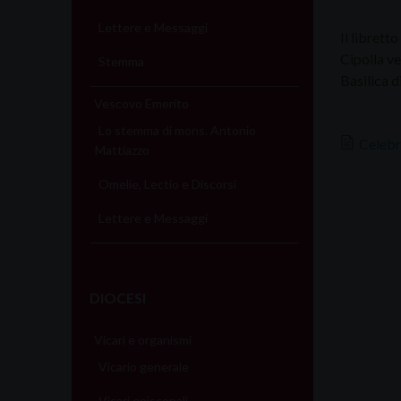
Lettere e Messaggi
Il librett
Cipolla ve
Stemma
Basilica 
Vescovo Emerito
Lo stemma di mons. Antonio
Celebr
Mattiazzo
Omelie, Lectio e Discorsi
Lettere e Messaggi
DIOCESI
Vicari e organismi
Vicario generale
Vicari episcopali