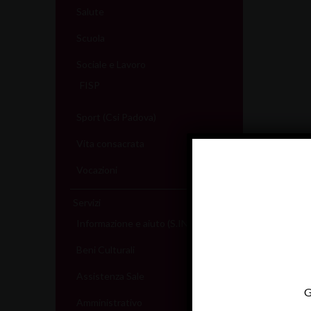
Salute
Scuola
Sociale e Lavoro
FISP
Sport (Csi Padova)
Vita consacrata
Vocazioni
Servizi
Informazione e aiuto (S.IN.AI)
Beni Culturali
Assistenza Sale
G
Amministrativo