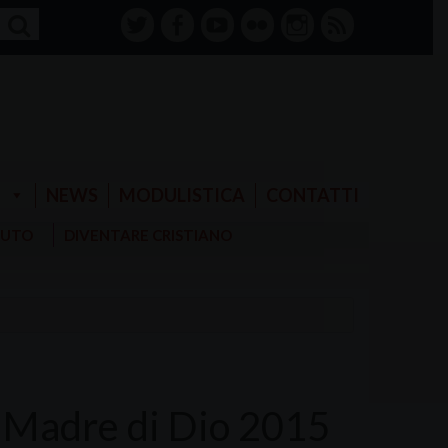
twitter
facebook-
youtube
Flickr
instagram
RSS
alt
E
NEWS
MODULISTICA
CONTATTI
AIUTO
DIVENTARE CRISTIANO
a Madre di Dio 2015