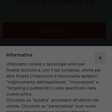
ISCRIVITI ALLA NEWSLETTER
Inserisci
la
tua
e-
mail
*
Informativa
Utilizziamo cookie o tecnologie simili per
finalità tecniche e, con il tuo consenso, anche per
altre finalità ("interazioni e funzionalità semplici",
"miglioramento dell'esperienza", "misurazione" e
"targeting e pubblicità") come specificato nella
HOME
CONTATTI
cookie policy.
Cliccando su "accetta" acconsenti all'utilizzo dei
ORARIO UFFICI DI CURIA: DAL LUNEDÌ AL VENERDÌ DALLE 9
cookie. Cliccando su "personalizza" puoi avere