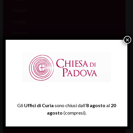
Giovani
Liturgia
Migranti
×
Missione
Pellegrinaggi
Salute
Scuola
Sociale e Lavoro
FISP
Gli
Uffici di Curia
sono chiusi dall’
8 agosto
al
20
Sport (Csi Padova)
agosto
(compresi).
Vita consacrata