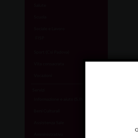
Salute
Scuola
Sociale e Lavoro
FISP
Sport (Csi Padova)
Vita consacrata
Vocazioni
Servizi
Informazione e aiuto (S.IN.AI)
Beni Culturali
Assistenza Sale
G
Amministrativo