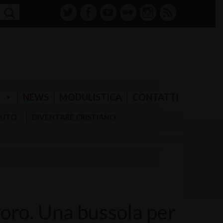
twitter
facebook-
youtube
Flickr
instagram
RSS
alt
E
NEWS
MODULISTICA
CONTATTI
AIUTO
DIVENTARE CRISTIANO
oro. Una bussola per