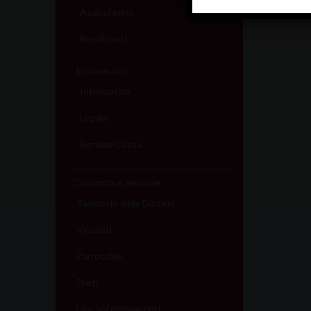
Assicurativo
Rendiconti
Economato
Informatico
Legale
Servizio Cassa
Comunità e persone
Territorio della Diocesi
Vicariati
Parrocchie
Preti
Diaconi permanenti