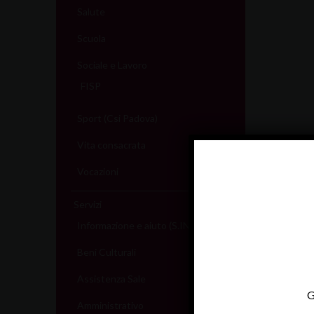
Salute
Scuola
Sociale e Lavoro
FISP
Sport (Csi Padova)
Vita consacrata
Vocazioni
Servizi
Informazione e aiuto (S.IN.AI)
Beni Culturali
Assistenza Sale
G
Amministrativo