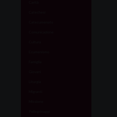
t
Carità
i
Catechesi
o
Catecumenato
Comunicazione
n
Cultura
Ecumenismo
Famiglia
Giovani
Liturgia
Migranti
Missione
Pellegrinaggi