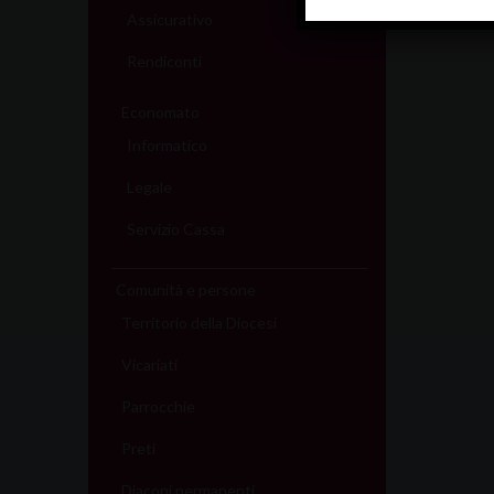
Assicurativo
Rendiconti
Economato
Informatico
Legale
Servizio Cassa
Comunità e persone
Territorio della Diocesi
Vicariati
Parrocchie
Preti
Diaconi permanenti