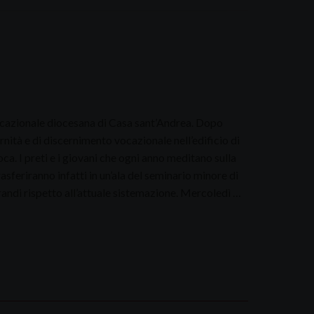
ocazionale diocesana di Casa sant’Andrea. Dopo
rnità e di discernimento vocazionale nell’edificio di
oca. I preti e i giovani che ogni anno meditano sulla
rasferiranno infatti in un’ala del seminario minore di
randi rispetto all’attuale sistemazione. Mercoledì …