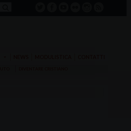
twitter
facebook-
youtube
Flickr
instagram
RSS
alt
E
NEWS
MODULISTICA
CONTATTI
AIUTO
DIVENTARE CRISTIANO