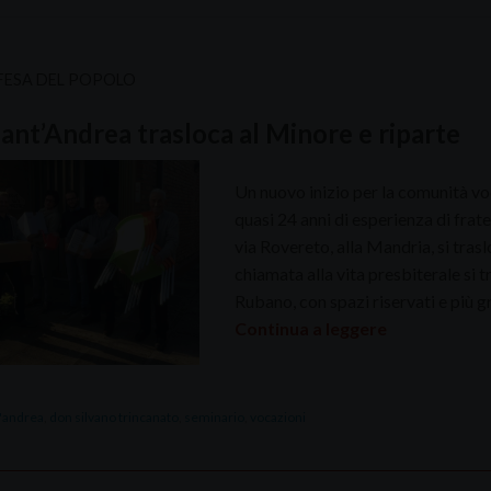
FESA DEL POPOLO
ant’Andrea trasloca al Minore e riparte
Un nuovo inizio per la comunità v
quasi 24 anni di esperienza di frate
via Rovereto, alla Mandria, si trasl
chiamata alla vita presbiterale si t
Rubano, con spazi riservati e più g
Continua a leggere
t'andrea
,
don silvano trincanato
,
seminario
,
vocazioni