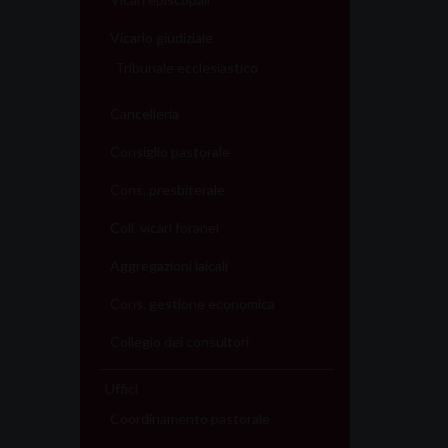
P
Vicario giudiziale
o
Tribunale ecclesiastico
s
Cancelleria
t
Consiglio pastorale
N
Cons. presbiterale
Coll. vicari foranei
a
Aggregazioni laicali
v
Cons. gestione economica
i
Collegio dei consultori
g
Uffici
a
Coordinamento pastorale