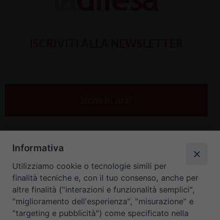
ISCRIVITI ALLA NEWSLETTER
Inserisci
la
tua
e-
mail
*
Informativa
Utilizziamo cookie o tecnologie simili per
finalità tecniche e, con il tuo consenso, anche per
altre finalità ("interazioni e funzionalità semplici",
"miglioramento dell'esperienza", "misurazione" e
"targeting e pubblicità") come specificato nella
HOME
CONTATTI