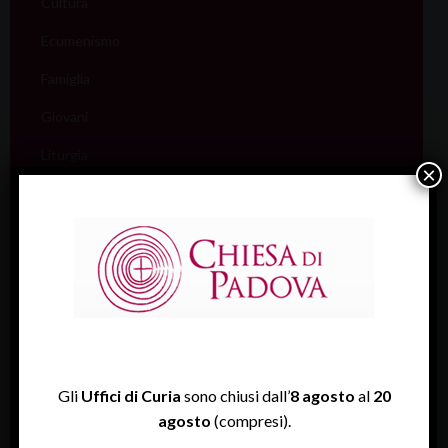
Cultura
Ecumenismo
Famiglia
Giovani
Liturgia
×
Migranti
Missione
Pellegrinaggi
Salute
Scuola
Sociale e Lavoro
Gli
Uffici di Curia
sono chiusi dall’
8 agosto
al
20
FISP
agosto
(compresi).