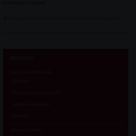
Continua a leggere
daniela pipinato
,
divorzio
,
Famiglia
,
mediazione familiare
,
separazione
P
o
VESCOVO
s
t
Mons. Claudio Cipolla
N
Biografia
a
Omelie, Lectio e Discorsi
v
i
Lettere e Messaggi
g
Stemma
a
t
Vescovo Emerito