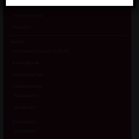
Sport (Csi Padova)
Vita consacrata
Vocazioni
Servizi
Informazione e aiuto (S.IN.AI)
Beni Culturali
Assistenza Sale
Amministrativo
Assicurativo
Rendiconti
Economato
Informatico