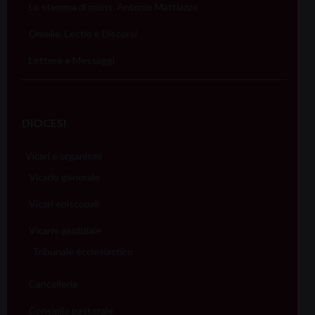
i
Lo stemma di mons. Antonio Mattiazzo
o
Omelie, Lectio e Discorsi
n
Lettere e Messaggi
DIOCESI
Vicari e organismi
Vicario generale
Vicari episcopali
Vicario giudiziale
Tribunale ecclesiastico
Cancelleria
Consiglio pastorale