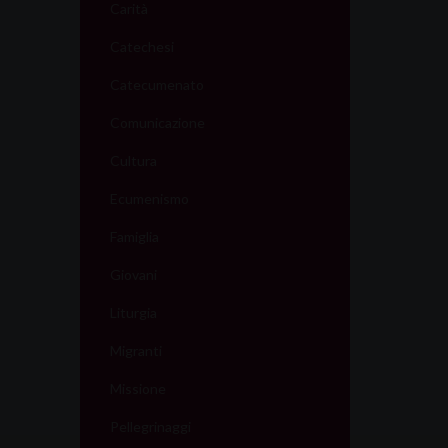
t
Carità
i
Catechesi
o
Catecumenato
Comunicazione
n
Cultura
Ecumenismo
Famiglia
Giovani
Liturgia
Migranti
Missione
Pellegrinaggi