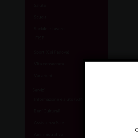
Salute
Scuola
Sociale e Lavoro
FISP
Sport (Csi Padova)
Vita consacrata
Vocazioni
Servizi
Informazione e aiuto (S.IN.AI)
Beni Culturali
Assistenza Sale
G
Amministrativo