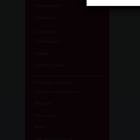
Assicurativo
Rendiconti
Economato
Informatico
Legale
Servizio Cassa
Comunità e persone
Territorio della Diocesi
Vicariati
Parrocchie
Preti
Diaconi permanenti