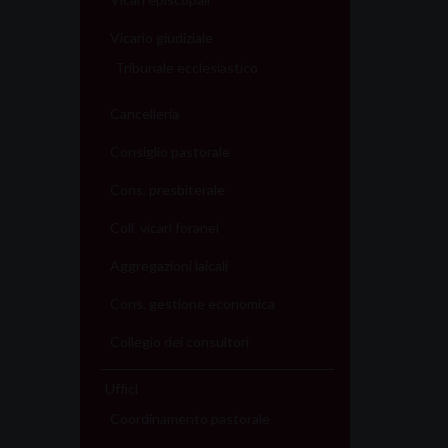
P
Vicario giudiziale
o
Tribunale ecclesiastico
s
Cancelleria
t
Consiglio pastorale
N
Cons. presbiterale
Coll. vicari foranei
a
Aggregazioni laicali
v
Cons. gestione economica
i
Collegio dei consultori
g
Uffici
a
Coordinamento pastorale