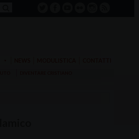
twitter
facebook-
youtube
Flickr
instagram
RSS
alt
E
NEWS
MODULISTICA
CONTATTI
AIUTO
DIVENTARE CRISTIANO
slamico