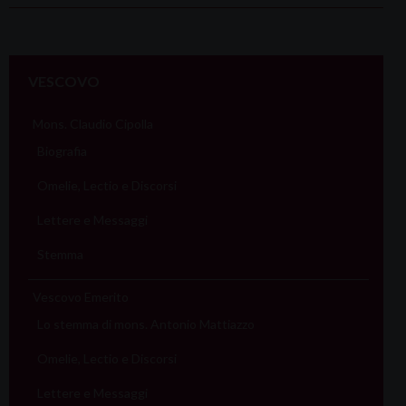
P
o
VESCOVO
s
t
Mons. Claudio Cipolla
N
Biografia
a
Omelie, Lectio e Discorsi
v
i
Lettere e Messaggi
g
Stemma
a
t
Vescovo Emerito
i
Lo stemma di mons. Antonio Mattiazzo
o
Omelie, Lectio e Discorsi
n
Lettere e Messaggi