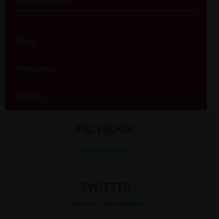
Posta elettronica
News
Modulistica
Contatti
FACEBOOK
Diocesi Di Padova
TWITTER
Tweets by diocesipadova