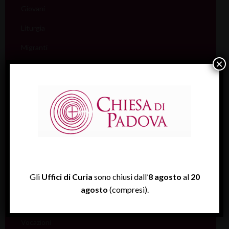
Giovani
Liturgia
Migranti
×
Missione
Pellegrinaggi
Salute
Scuola
Sociale e Lavoro
FISP
Gli
Uffici di Curia
sono chiusi dall’
8 agosto
al
20
Sport (Csi Padova)
agosto
(compresi).
Vita consacrata
Vocazioni