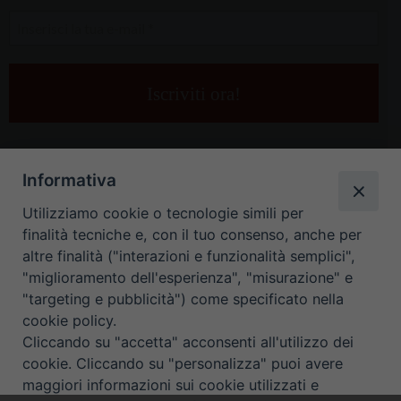
Inserisci
la
tua
e-
mail
*
Informativa
Utilizziamo cookie o tecnologie simili per
finalità tecniche e, con il tuo consenso, anche per
altre finalità ("interazioni e funzionalità semplici",
"miglioramento dell'esperienza", "misurazione" e
"targeting e pubblicità") come specificato nella
HOME
CONTATTI
cookie policy.
Cliccando su "accetta" acconsenti all'utilizzo dei
ORARIO UFFICI DI CURIA: DAL LUNEDÌ AL VENERDÌ DALLE 9
cookie. Cliccando su "personalizza" puoi avere
maggiori informazioni sui cookie utilizzati e
ALLE 12.30